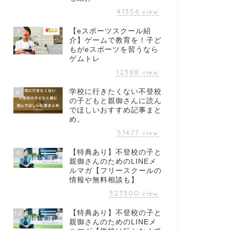
41356
view
【eスポーツスクール紹
7
介】ゲームで教育を！子ど
もがeスポーツを習うなら
ゲムトレ
12388
view
学校に行きたくない不登校
8
の子どもと親御さんに読ん
でほしいおすすめ記事まと
め。
51477
view
【特典あり】不登校の子と
9
親御さんのためのLINEメ
ルマガ【フリースクールの
情報や無料相談も】
327300
view
【特典あり】不登校の子と
10
親御さんのためのLINEメ