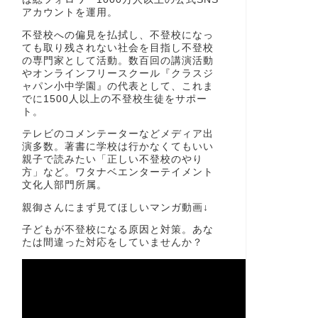
アカウントを運用。
不登校への偏見を払拭し、不登校になっ
ても取り残されない社会を目指し不登校
の専門家として活動。数百回の講演活動
やオンラインフリースクール『クラスジ
ャパン小中学園』の代表として、これま
でに1500人以上の不登校生徒をサポー
ト。
テレビのコメンテーターなどメディア出
演多数。著書に学校は行かなくてもいい
親子で読みたい「正しい不登校のやり
方」など。ワタナベエンターテイメント
文化人部門所属。
親御さんにまず見てほしいマンガ動画↓
子どもが不登校になる原因と対策。あな
たは間違った対応をしていませんか？