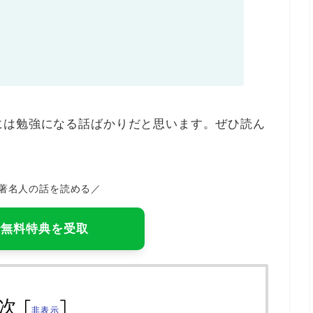
には勉強になる話ばかりだと思います。ぜひ読ん
著名人の話を読める／
Eで無料特典を受取
次
[
]
非表示