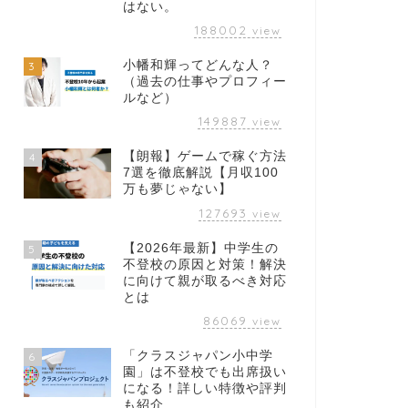
はない。
188002
view
小幡和輝ってどんな人？
3
（過去の仕事やプロフィー
ルなど）
149887
view
【朗報】ゲームで稼ぐ方法
4
7選を徹底解説【月収100
万も夢じゃない】
127693
view
【2026年最新】中学生の
5
不登校の原因と対策！解決
に向けて親が取るべき対応
とは
86069
view
「クラスジャパン小中学
6
園」は不登校でも出席扱い
になる！詳しい特徴や評判
も紹介