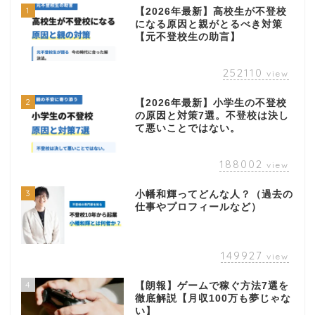
1
【2026年最新】高校生が不登校
になる原因と親がとるべき対策
【元不登校生の助言】
252110
view
2
【2026年最新】小学生の不登校
の原因と対策7選。不登校は決し
て悪いことではない。
188002
view
3
小幡和輝ってどんな人？（過去の
仕事やプロフィールなど）
149927
view
4
【朗報】ゲームで稼ぐ方法7選を
徹底解説【月収100万も夢じゃな
い】