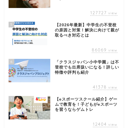
127727
view
5
【2026年最新】中学生の不登校
の原因と対策！解決に向けて親が
取るべき対応とは
86069
view
6
「クラスジャパン小中学園」は不
登校でも出席扱いになる！詳しい
特徴や評判も紹介
41378
view
7
【eスポーツスクール紹介】ゲー
ムで教育を！子どもがeスポーツ
を習うならゲムトレ
12404
view