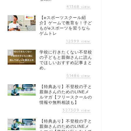
41368
view
【eスポーツスクール紹
7
介】ゲームで教育を！子ど
もがeスポーツを習うなら
ゲムトレ
12399
view
学校に行きたくない不登校
8
の子どもと親御さんに読ん
でほしいおすすめ記事まと
め。
51486
view
【特典あり】不登校の子と
9
親御さんのためのLINEメ
ルマガ【フリースクールの
情報や無料相談も】
327309
view
【特典あり】不登校の子と
10
親御さんのためのLINEメ