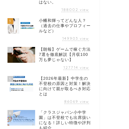
はない。
188002
view
小幡和輝ってどんな人？
3
（過去の仕事やプロフィー
ルなど）
149903
view
【朗報】ゲームで稼ぐ方法
4
7選を徹底解説【月収100
万も夢じゃない】
127714
view
【2026年最新】中学生の
5
不登校の原因と対策！解決
に向けて親が取るべき対応
とは
86069
view
「クラスジャパン小中学
6
園」は不登校でも出席扱い
になる！詳しい特徴や評判
も紹介