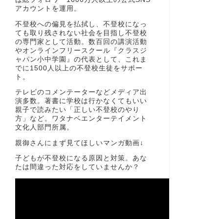
アカウントを運用。
不登校への偏見を払拭し、不登校になっ
ても取り残されない社会を目指し不登校
の専門家として活動。数百回の講演活動
やオンラインフリースクール『クラスジ
ャパン小中学園』の代表として、これま
でに1500人以上の不登校生徒をサポー
ト。
テレビのコメンテーターなどメディア出
演多数。著書に学校は行かなくてもいい
親子で読みたい「正しい不登校のやり
方」など。ワタナベエンターテイメント
文化人部門所属。
親御さんにまず見てほしいマンガ動画↓
子どもが不登校になる原因と対策。あな
たは間違った対応をしていませんか？