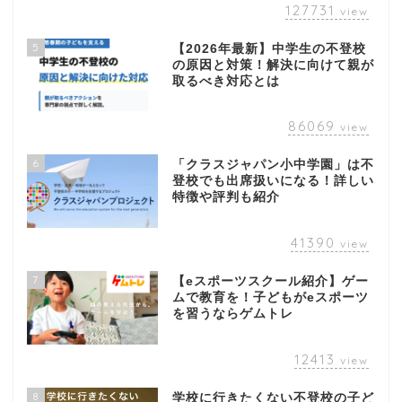
127731
view
5
【2026年最新】中学生の不登校
の原因と対策！解決に向けて親が
取るべき対応とは
86069
view
6
「クラスジャパン小中学園」は不
登校でも出席扱いになる！詳しい
特徴や評判も紹介
41390
view
7
【eスポーツスクール紹介】ゲー
ムで教育を！子どもがeスポーツ
を習うならゲムトレ
12413
view
8
学校に行きたくない不登校の子ど