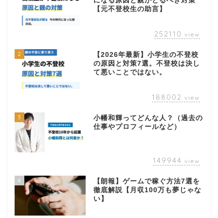
になる原因と親がとるべき対策
【元不登校生の助言】
252110
view
2
【2026年最新】小学生の不登校
の原因と対策7選。不登校は決し
て悪いことではない。
188002
view
3
小幡和輝ってどんな人？（過去の
仕事やプロフィールなど）
149944
view
4
【朗報】ゲームで稼ぐ方法7選を
徹底解説【月収100万も夢じゃな
い】