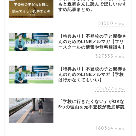
もと親御さんに読んでほしいおす
すめ記事まとめ。
51500
view
9
【特典あり】不登校の子と親御さ
んのためのLINEメルマガ【フリ
ースクールの情報や無料相談も】
327335
view
10
【特典あり】不登校の子と親御さ
んのためのLINEメルマガ【学校
は行かなくてもいい】
225677
view
11
「学校に行きたくない」がOKな
5つの理由を元不登校が徹底解説
160364
view