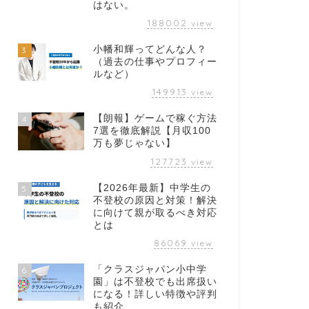
はない。
188002
view
小幡和輝ってどんな人？
3
（過去の仕事やプロフィー
ルなど）
149913
view
【朗報】ゲームで稼ぐ方法
4
7選を徹底解説【月収100
万も夢じゃない】
127723
view
【2026年最新】中学生の
5
不登校の原因と対策！解決
に向けて親が取るべき対応
とは
86069
view
「クラスジャパン小中学
6
園」は不登校でも出席扱い
になる！詳しい特徴や評判
も紹介