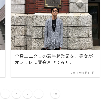
全身ユニクロの若手起業家を、美女が
オシャレに変身させてみた。
日
2018年5月10日
...
5
6
7
8
10