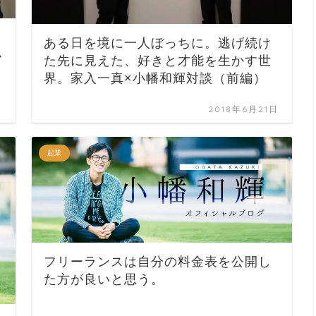
ある日を境に一人ぼっちに。逃げ続け
小
た先に見えた、好きと才能を生かす世
界。家入一真×小幡和輝対談（前編）
日
2018年6月21日
起業
フリーランスは自分の料金表を公開し
た方が良いと思う。