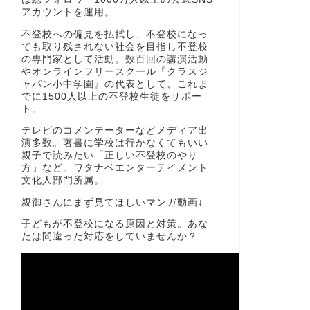
アカウントを運用。
不登校への偏見を払拭し、不登校になっ
ても取り残されない社会を目指し不登校
の専門家として活動。数百回の講演活動
やオンラインフリースクール『クラスジ
ャパン小中学園』の代表として、これま
でに1500人以上の不登校生徒をサポー
ト。
テレビのコメンテーターなどメディア出
演多数。著書に学校は行かなくてもいい
親子で読みたい「正しい不登校のやり
方」など。ワタナベエンターテイメント
文化人部門所属。
親御さんにまず見てほしいマンガ動画↓
子どもが不登校になる原因と対策。あな
たは間違った対応をしていませんか？