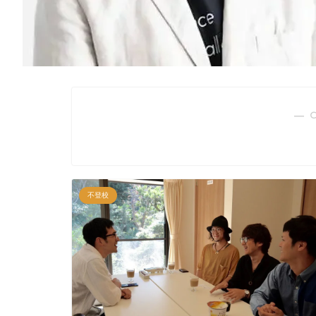
― 
不登校