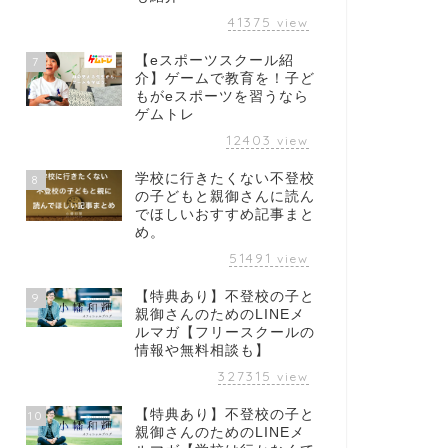
41375
view
【eスポーツスクール紹
7
介】ゲームで教育を！子ど
もがeスポーツを習うなら
ゲムトレ
12403
view
学校に行きたくない不登校
8
の子どもと親御さんに読ん
でほしいおすすめ記事まと
め。
51491
view
【特典あり】不登校の子と
9
親御さんのためのLINEメ
ルマガ【フリースクールの
情報や無料相談も】
327315
view
【特典あり】不登校の子と
10
親御さんのためのLINEメ