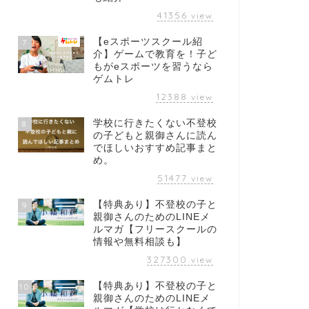
41356
view
【eスポーツスクール紹
7
介】ゲームで教育を！子ど
もがeスポーツを習うなら
ゲムトレ
12388
view
学校に行きたくない不登校
8
の子どもと親御さんに読ん
でほしいおすすめ記事まと
め。
51477
view
【特典あり】不登校の子と
9
親御さんのためのLINEメ
ルマガ【フリースクールの
情報や無料相談も】
327300
view
【特典あり】不登校の子と
10
親御さんのためのLINEメ