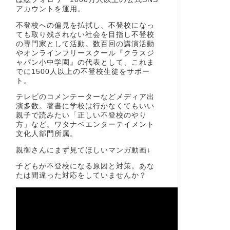
アカウントを運用。
不登校への偏見を払拭し、不登校になっ
ても取り残されない社会を目指し不登校
の専門家として活動。数百回の講演活動
やオンラインフリースクール『クラスジ
ャパン小中学園』の代表として、これま
でに1500人以上の不登校生徒をサポー
ト。
テレビのコメンテーターなどメディア出
演多数。著書に学校は行かなくてもいい
親子で読みたい「正しい不登校のやり
方」など。ワタナベエンターテイメント
文化人部門所属。
親御さんにまず見てほしいマンガ動画↓
子どもが不登校になる原因と対策。あな
たは間違った対応をしていませんか？