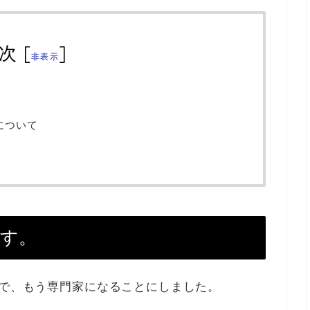
次
[
]
非表示
。
について
です。
ので、もう専門家になることにしました。