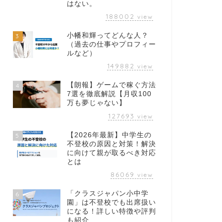
はない。
188002
view
小幡和輝ってどんな人？
3
（過去の仕事やプロフィー
ルなど）
149882
view
【朗報】ゲームで稼ぐ方法
4
7選を徹底解説【月収100
万も夢じゃない】
127693
view
【2026年最新】中学生の
5
不登校の原因と対策！解決
に向けて親が取るべき対応
とは
86069
view
「クラスジャパン小中学
6
園」は不登校でも出席扱い
になる！詳しい特徴や評判
も紹介