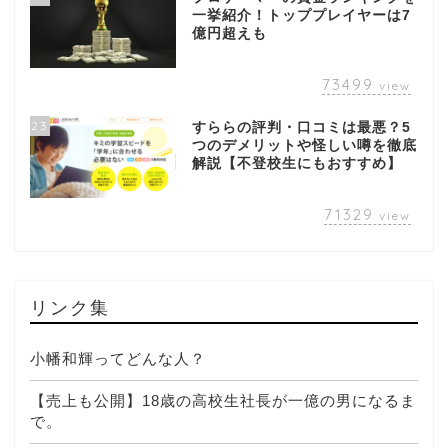
一挙紹介！トッププレイヤーは7
億円超えも
73499
view
23
すららの評判・口コミは最悪？5
つのデメリットや怪しい噂を徹底
解説【不登校生にもおすすめ】
71329
view
リンク集
小幡和輝ってどんな人？
【売上も公開】18歳の高校生社長が一億の男になるま
で。