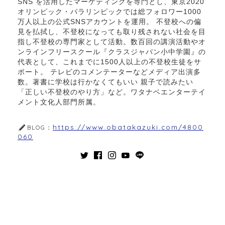
SNS を活用したマーケティングを専門とし、東京2020
オリンピック・パラリンピックでは総フォロワー1000
万人以上の公式SNSアカウントを運用。 不登校への偏
見を払拭し、不登校になっても取り残されない社会を目
指し不登校の専門家として活動。数百回の講演活動やオ
ンラインフリースクール『クラスジャパン小中学園』の
代表として、これまでに1500人以上の不登校生徒をサ
ポート。 テレビのコメンテーターなどメディア出演多
数。著書に学校は行かなくてもいい 親子で読みたい
「正しい不登校のやり方」など。ワタナベエンターテイ
メント文化人部門所属。
https://www.obatakazuki.com/4800
BLOG：
060