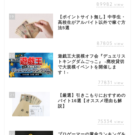
89982
view
19
【ポイントサイト無し】中学生・
高校生がアルバイト以外で稼ぐ方
法5選
87805
view
20
遊戯王大規模オフ会『デュエリス
トキングダムごっこ』 -廃校貸切
で大規模イベントを開催しま
す！-
77831
view
21
【厳選】引きこもりにおすすめの
バイト16選【オススメ理由も解
説】
75334
view
22
プロゲーマーの賞金ランキングを