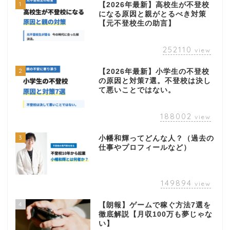
1
【2026年最新】高校生が不登校
になる原因と親がとるべき対策
【元不登校生の助言】
252110
view
2
【2026年最新】小学生の不登校
の原因と対策7選。不登校は決し
て悪いことではない。
188002
view
3
小幡和輝ってどんな人？（過去の
仕事やプロフィールなど）
149894
view
4
【朗報】ゲームで稼ぐ方法7選を
徹底解説【月収100万も夢じゃな
い】