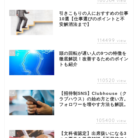
160364
view
12
引きこもりの人におすすめの仕事
10選【仕事選びのポイントと不
安解消法まで】
114499
view
13
頭の回転が遅い人の9つの特徴を
徹底解説！改善するためのポイン
トも紹介
110520
view
14
【招待制SNS】Clubhouse（ク
ラブハウス）の始め方と使い方。
フォロワーを増やす方法も解説。
105400
view
15
【文科省認定】出席扱いになる3