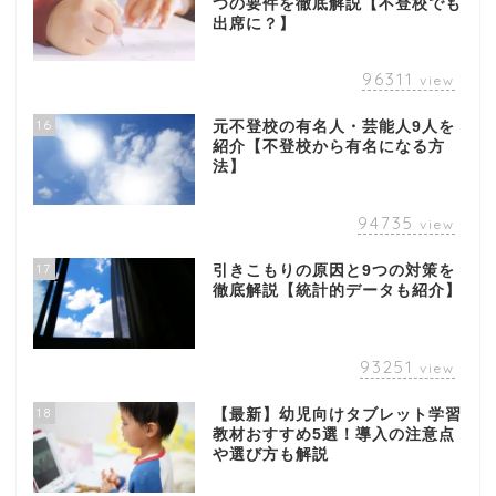
つの要件を徹底解説【不登校でも
出席に？】
96311
view
16
元不登校の有名人・芸能人9人を
紹介【不登校から有名になる方
法】
94735
view
17
引きこもりの原因と9つの対策を
徹底解説【統計的データも紹介】
93251
view
18
【最新】幼児向けタブレット学習
教材おすすめ5選！導入の注意点
や選び方も解説