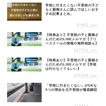
8
学校に行きたくない不登校の子ど
もと親御さんに読んでほしいおす
すめ記事まとめ。
51482
view
9
【特典あり】不登校の子と親御さ
んのためのLINEメルマガ【フリ
ースクールの情報や無料相談も】
327305
view
10
【特典あり】不登校の子と親御さ
んのためのLINEメルマガ【学校
は行かなくてもいい】
225658
view
11
「学校に行きたくない」がOKな
5つの理由を元不登校が徹底解説