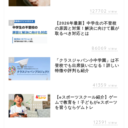
127702
view
5
【2026年最新】中学生の不登校
の原因と対策！解決に向けて親が
取るべき対応とは
86069
view
6
「クラスジャパン小中学園」は不
登校でも出席扱いになる！詳しい
特徴や評判も紹介
41359
view
7
【eスポーツスクール紹介】ゲー
ムで教育を！子どもがeスポーツ
を習うならゲムトレ
12391
view