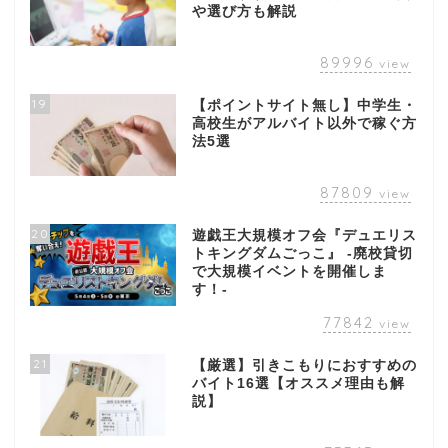
や選び方も解説
89996
view
19
【ポイントサイト無し】中学生・
高校生がアルバイト以外で稼ぐ方
法5選
87809
view
20
遊戯王大規模オフ会『デュエリス
トキングダムごっこ』 -廃校貸切
で大規模イベントを開催しま
す！-
77842
view
21
【厳選】引きこもりにおすすめの
バイト16選【オススメ理由も解
説】