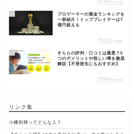
75365
view
22
プロゲーマーの賞金ランキングを
一挙紹介！トッププレイヤーは7
億円超えも
73512
view
23
すららの評判・口コミは最悪？5
つのデメリットや怪しい噂を徹底
解説【不登校生にもおすすめ】
71349
view
リンク集
小幡和輝ってどんな人？