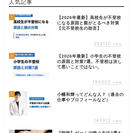
人気記事
1
【2026年最新】高校生が不登校
になる原因と親がとるべき対策
【元不登校生の助言】
252110
view
2
【2026年最新】小学生の不登校
の原因と対策7選。不登校は決し
て悪いことではない。
188002
view
3
小幡和輝ってどんな人？（過去の
仕事やプロフィールなど）
149912
view
4