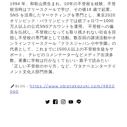
1994 年、和歌山県生まれ。10年の不登校を経験。不登
校当時はフリースクールで学び、その後18 歳で起業。
SNS を活用したマーケティングを専門とし、東京2020
オリンピック・パラリンピックでは総フォロワー1000
万人以上の公式SNSアカウントを運用。 不登校への偏
見を払拭し、不登校になっても取り残されない社会を目
指し不登校の専門家として活動。数百回の講演活動やオ
ンラインフリースクール『クラスジャパン小中学園』の
代表として、これまでに1500人以上の不登校生徒をサ
ポート。 テレビのコメンテーターなどメディア出演多
数。著書に学校は行かなくてもいい 親子で読みたい
「正しい不登校のやり方」など。ワタナベエンターテイ
メント文化人部門所属。
https://www.obatakazuki.com/4800
BLOG：
060