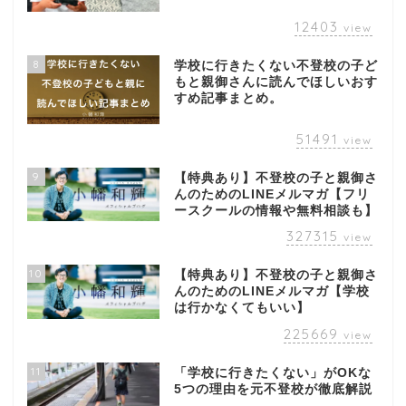
12403
view
8
学校に行きたくない不登校の子ど
もと親御さんに読んでほしいおす
すめ記事まとめ。
51491
view
9
【特典あり】不登校の子と親御さ
んのためのLINEメルマガ【フリ
ースクールの情報や無料相談も】
327315
view
10
【特典あり】不登校の子と親御さ
んのためのLINEメルマガ【学校
は行かなくてもいい】
225669
view
11
「学校に行きたくない」がOKな
5つの理由を元不登校が徹底解説