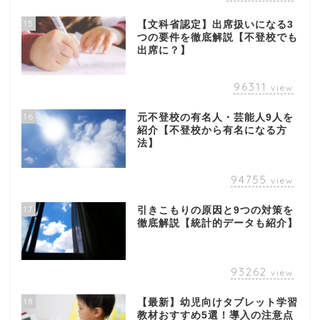
15
【文科省認定】出席扱いになる3
つの要件を徹底解説【不登校でも
出席に？】
96311
view
16
元不登校の有名人・芸能人9人を
紹介【不登校から有名になる方
法】
94755
view
17
引きこもりの原因と9つの対策を
徹底解説【統計的データも紹介】
93262
view
18
【最新】幼児向けタブレット学習
教材おすすめ5選！導入の注意点