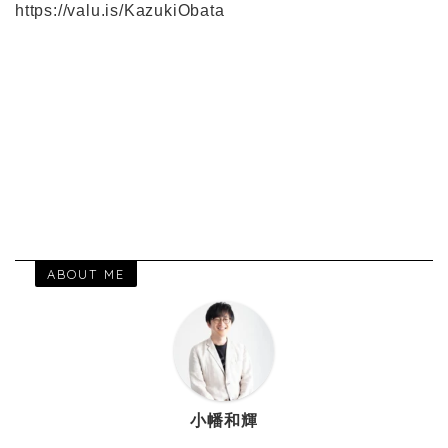
https://valu.is/KazukiObata
ABOUT ME
小幡和輝