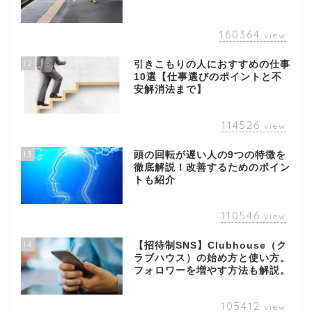
160364
view
12
引きこもりの人におすすめの仕事
10選【仕事選びのポイントと不
安解消法まで】
114526
view
13
頭の回転が遅い人の9つの特徴を
徹底解説！改善するためのポイン
トも紹介
110546
view
14
【招待制SNS】Clubhouse（ク
ラブハウス）の始め方と使い方。
フォロワーを増やす方法も解説。
105412
view