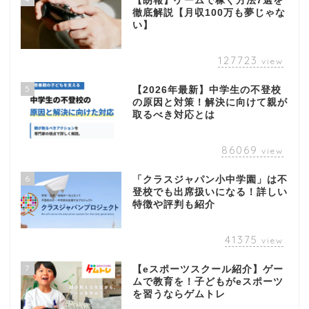
【朗報】ゲームで稼ぐ方法7選を
徹底解説【月収100万も夢じゃな
い】
127723
view
5
【2026年最新】中学生の不登校
の原因と対策！解決に向けて親が
取るべき対応とは
86069
view
6
「クラスジャパン小中学園」は不
登校でも出席扱いになる！詳しい
特徴や評判も紹介
41375
view
7
【eスポーツスクール紹介】ゲー
ムで教育を！子どもがeスポーツ
を習うならゲムトレ