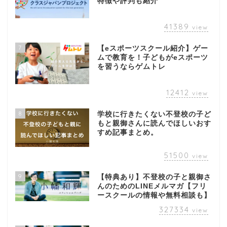
特徴や評判も紹介
41389
view
7
【eスポーツスクール紹介】ゲー
ムで教育を！子どもがeスポーツ
を習うならゲムトレ
12412
view
8
学校に行きたくない不登校の子ど
もと親御さんに読んでほしいおす
すめ記事まとめ。
51500
view
9
【特典あり】不登校の子と親御さ
んのためのLINEメルマガ【フリ
ースクールの情報や無料相談も】
327334
view