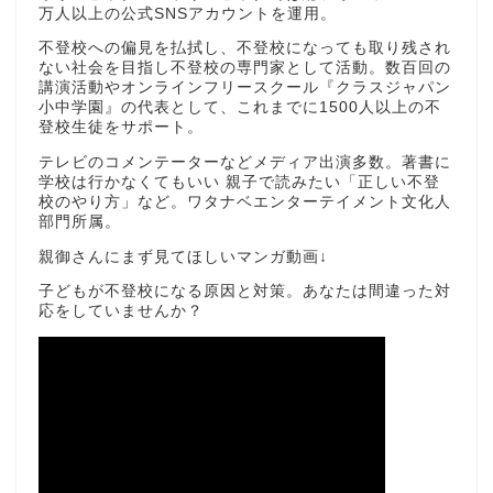
万人以上の公式SNSアカウントを運用。
不登校への偏見を払拭し、不登校になっても取り残され
ない社会を目指し不登校の専門家として活動。数百回の
講演活動やオンラインフリースクール『クラスジャパン
小中学園』の代表として、これまでに1500人以上の不
登校生徒をサポート。
テレビのコメンテーターなどメディア出演多数。著書に
学校は行かなくてもいい 親子で読みたい「正しい不登
校のやり方」など。ワタナベエンターテイメント文化人
部門所属。
親御さんにまず見てほしいマンガ動画↓
子どもが不登校になる原因と対策。あなたは間違った対
応をしていませんか？