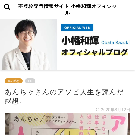
不登校専門情報サイト 小幡和輝オフィシャ
ル
本の感想
PR
あんちゃさんのアソビ人生を読んだ
感想。
2020年8月12日