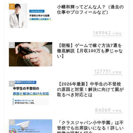
3
小幡和輝ってどんな人？（過去の
仕事やプロフィールなど）
149942
view
4
【朗報】ゲームで稼ぐ方法7選を
徹底解説【月収100万も夢じゃな
い】
127731
view
5
【2026年最新】中学生の不登校
の原因と対策！解決に向けて親が
取るべき対応とは
86069
view
6
「クラスジャパン小中学園」は不
登校でも出席扱いになる！詳しい