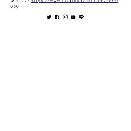
https://www.obatakazuki.com/4800
BLOG：
060