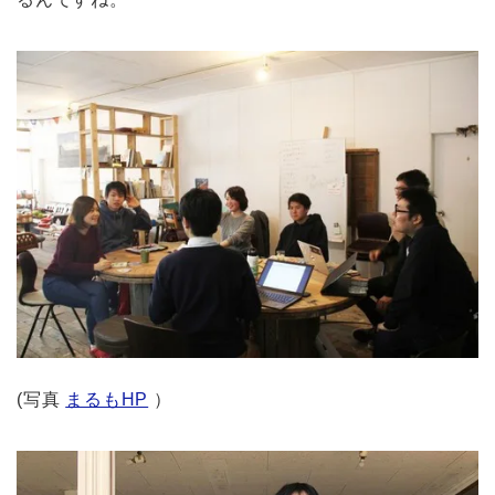
(写真
まるもHP
）