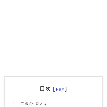
目次
[
]
非表示
二拠点生活とは