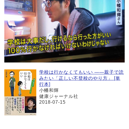
学校は行かなくてもいい ――親子で読
みたい「正しい不登校のやり方」 [単
行本]
小幡和輝
健康ジャーナル社
2018-07-15