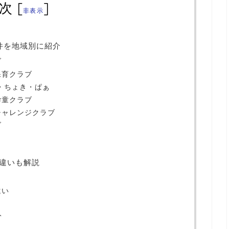
次
[
]
非表示
件を地域別に紹介
ブ
保育クラブ
・ちょき・ぱぁ
学童クラブ
チャレンジクラブ
ブ
違いも解説
違い
ト