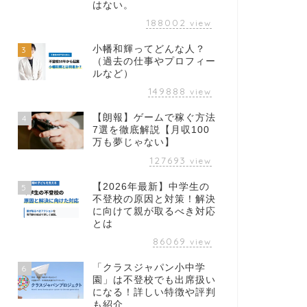
はない。
188002
view
小幡和輝ってどんな人？
3
（過去の仕事やプロフィー
ルなど）
149888
view
【朗報】ゲームで稼ぐ方法
4
7選を徹底解説【月収100
万も夢じゃない】
127693
view
【2026年最新】中学生の
5
不登校の原因と対策！解決
に向けて親が取るべき対応
とは
86069
view
「クラスジャパン小中学
6
園」は不登校でも出席扱い
になる！詳しい特徴や評判
も紹介