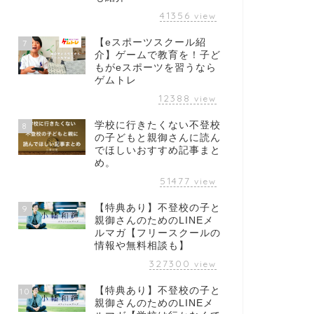
41356
view
【eスポーツスクール紹
7
介】ゲームで教育を！子ど
もがeスポーツを習うなら
ゲムトレ
12388
view
学校に行きたくない不登校
8
の子どもと親御さんに読ん
でほしいおすすめ記事まと
め。
51477
view
【特典あり】不登校の子と
9
親御さんのためのLINEメ
ルマガ【フリースクールの
情報や無料相談も】
327300
view
【特典あり】不登校の子と
10
親御さんのためのLINEメ