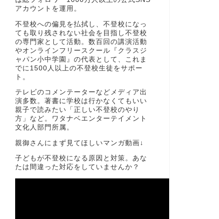
アカウントを運用。
不登校への偏見を払拭し、不登校になっ
ても取り残されない社会を目指し不登校
の専門家として活動。数百回の講演活動
やオンラインフリースクール『クラスジ
ャパン小中学園』の代表として、これま
でに1500人以上の不登校生徒をサポー
ト。
テレビのコメンテーターなどメディア出
演多数。著書に学校は行かなくてもいい
親子で読みたい「正しい不登校のやり
方」など。ワタナベエンターテイメント
文化人部門所属。
親御さんにまず見てほしいマンガ動画↓
子どもが不登校になる原因と対策。あな
たは間違った対応をしていませんか？