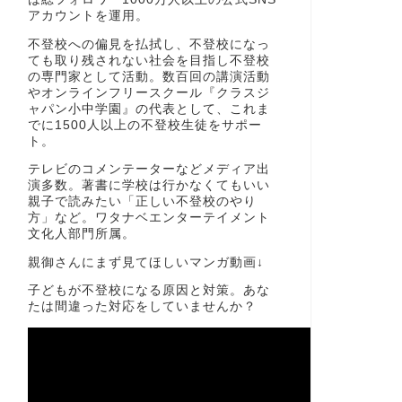
アカウントを運用。
不登校への偏見を払拭し、不登校になっ
ても取り残されない社会を目指し不登校
の専門家として活動。数百回の講演活動
やオンラインフリースクール『クラスジ
ャパン小中学園』の代表として、これま
でに1500人以上の不登校生徒をサポー
ト。
テレビのコメンテーターなどメディア出
演多数。著書に学校は行かなくてもいい
親子で読みたい「正しい不登校のやり
方」など。ワタナベエンターテイメント
文化人部門所属。
親御さんにまず見てほしいマンガ動画↓
子どもが不登校になる原因と対策。あな
たは間違った対応をしていませんか？