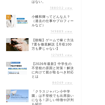
はない。
188002
view
小幡和輝ってどんな人？
3
（過去の仕事やプロフィー
ルなど）
149889
view
【朗報】ゲームで稼ぐ方法
4
7選を徹底解説【月収100
万も夢じゃない】
127693
view
【2026年最新】中学生の
5
不登校の原因と対策！解決
に向けて親が取るべき対応
とは
86069
view
「クラスジャパン小中学
6
園」は不登校でも出席扱い
になる！詳しい特徴や評判
も紹介