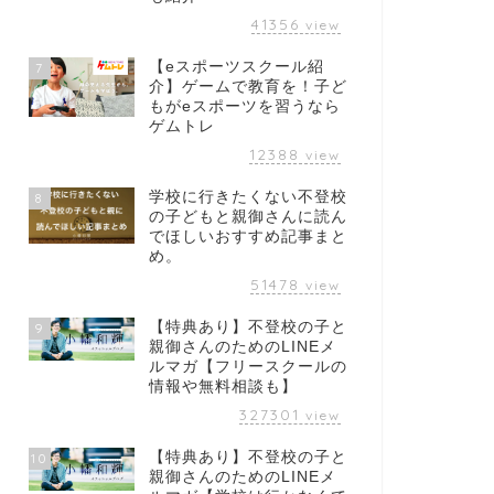
41356
view
【eスポーツスクール紹
7
介】ゲームで教育を！子ど
もがeスポーツを習うなら
ゲムトレ
12388
view
学校に行きたくない不登校
8
の子どもと親御さんに読ん
でほしいおすすめ記事まと
め。
51478
view
【特典あり】不登校の子と
9
親御さんのためのLINEメ
ルマガ【フリースクールの
情報や無料相談も】
327301
view
【特典あり】不登校の子と
10
親御さんのためのLINEメ