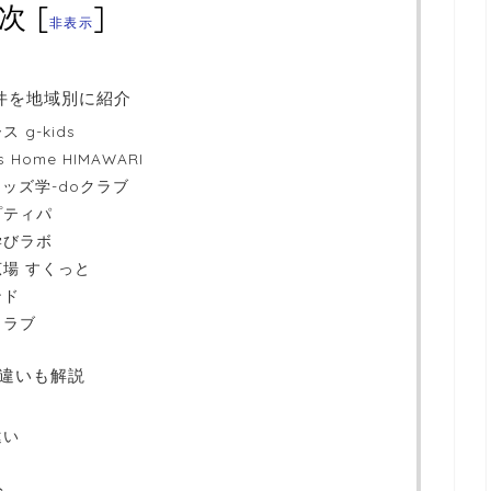
次
[
]
非表示
件を地域別に紹介
g-kids
ome HIMAWARI
ッズ学-doクラブ
プティパ
学びラボ
場 すくっと
ンド
クラブ
違いも解説
違い
ト