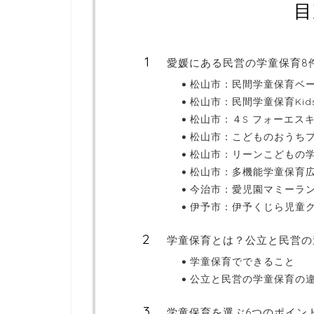
目
愛媛にある民営の学童保育8
松山市：民間学童保育ベース 
松山市：民間学童保育Kids H
松山市：４S フォーエスキ
松山市：こどものおうち
松山市：リーンこどもの
松山市：多機能学童保育広
今治市：愛児園マミーラ
伊予市：伊予くじら児童
学童保育とは？公立と民営の
学童保育でできること
公立と民営の学童保育の
学童保育を選ぶ6つのポイン