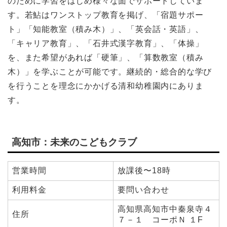
のために学習をはじめ様々な面でサポートしていま
す。若鮎はワンストップ教育を掲げ、「宿題サポー
ト」「知能教室（積み木）」、「英会話・英語」、
「キャリア教育」、「石井式漢字教育」、「体操」
を、また希望があれば「硬筆」、「算数教室（積み
木）」を学ぶことが可能です。継続的・総合的な学び
を行うことを理念にかかげる清和幼稚園内にありま
す。
高知市：未来のこどもクラブ
営業時間
放課後〜18時
利用料金
要問い合わせ
高知県高知市中秦泉寺４
住所
７－１ コーポＮ １F