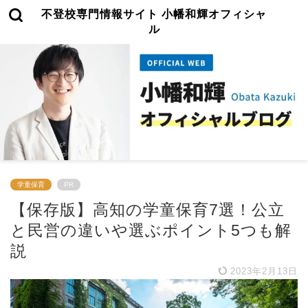
不登校専門情報サイト 小幡和輝オフィシャ
ル
学童保育
PR
【保存版】高知の学童保育7選！公立
と民営の違いや選ぶポイント5つも解
説
2023年2月13日