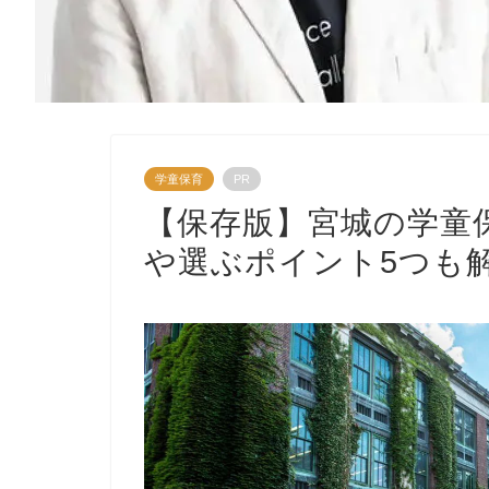
学童保育
PR
【保存版】宮城の学童
や選ぶポイント5つも