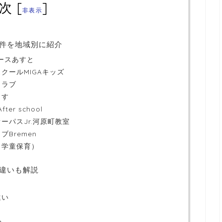
次
[
]
非表示
件を地域別に紹介
ペースあすと
クールMIGAキッズ
クラブ
うす
er school
ーパスJr.河原町教室
Bremen
（学童保育）
違いも解説
違い
ト