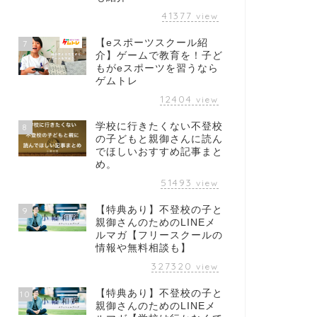
41377
view
【eスポーツスクール紹
7
介】ゲームで教育を！子ど
もがeスポーツを習うなら
ゲムトレ
12404
view
学校に行きたくない不登校
8
の子どもと親御さんに読ん
でほしいおすすめ記事まと
め。
51493
view
【特典あり】不登校の子と
9
親御さんのためのLINEメ
ルマガ【フリースクールの
情報や無料相談も】
327320
view
【特典あり】不登校の子と
10
親御さんのためのLINEメ