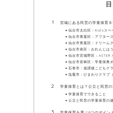
目
宮城にある民営の学童保育８
仙台市太白区：Kid’sス
仙台市青葉区：アフタース
仙台市青葉区：ドリーム
仙台市泉区：おれんじは
仙台市宮城野区：ASTER Aft
仙台市若林区：学童保奥オ
石巻市：放課後こどもクラブ
塩竈市：ひまわりクラブ
学童保育とは？公立と民営の
学童保育でできること
公立と民営の学童保育の
学童保育を選ぶ6つのポイン