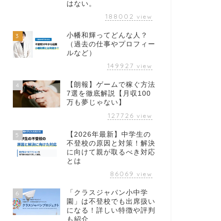
はない。
188002
view
小幡和輝ってどんな人？
3
（過去の仕事やプロフィー
ルなど）
149927
view
【朗報】ゲームで稼ぐ方法
4
7選を徹底解説【月収100
万も夢じゃない】
127726
view
【2026年最新】中学生の
5
不登校の原因と対策！解決
に向けて親が取るべき対応
とは
86069
view
「クラスジャパン小中学
6
園」は不登校でも出席扱い
になる！詳しい特徴や評判
も紹介