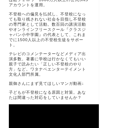
アカウントを運用。
不登校への偏見を払拭し、不登校になっ
ても取り残されない社会を目指し不登校
の専門家として活動。数百回の講演活動
やオンラインフリースクール『クラスジ
ャパン小中学園』の代表として、これま
でに1500人以上の不登校生徒をサポー
ト。
テレビのコメンテーターなどメディア出
演多数。著書に学校は行かなくてもいい
親子で読みたい「正しい不登校のやり
方」など。ワタナベエンターテイメント
文化人部門所属。
親御さんにまず見てほしいマンガ動画↓
子どもが不登校になる原因と対策。あな
たは間違った対応をしていませんか？