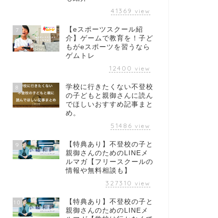
41369
view
【eスポーツスクール紹
7
介】ゲームで教育を！子ど
もがeスポーツを習うなら
ゲムトレ
12400
view
学校に行きたくない不登校
8
の子どもと親御さんに読ん
でほしいおすすめ記事まと
め。
51486
view
【特典あり】不登校の子と
9
親御さんのためのLINEメ
ルマガ【フリースクールの
情報や無料相談も】
327310
view
【特典あり】不登校の子と
10
親御さんのためのLINEメ