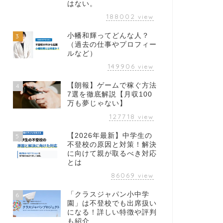
はない。
188002
view
小幡和輝ってどんな人？
3
（過去の仕事やプロフィー
ルなど）
149906
view
【朗報】ゲームで稼ぐ方法
4
7選を徹底解説【月収100
万も夢じゃない】
127718
view
【2026年最新】中学生の
5
不登校の原因と対策！解決
に向けて親が取るべき対応
とは
86069
view
「クラスジャパン小中学
6
園」は不登校でも出席扱い
になる！詳しい特徴や評判
も紹介