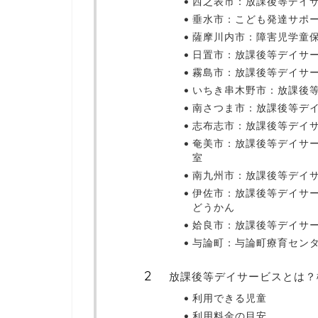
西之表市：放課後等デイ
垂水市：こども発達サポー
薩摩川内市：障害児学童保
日置市：放課後等デイサ
霧島市：放課後等デイサー
いちき串木野市：放課後等
南さつま市：放課後等デ
志布志市：放課後等デイ
奄美市：放課後等デイサ
室
南九州市：放課後等デイ
伊佐市：放課後等デイサ
どうかん
姶良市：放課後等デイサ
与論町：与論町療育セン
放課後等デイサービスとは？
利用できる児童
利用料金の目安