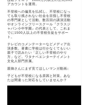
アカウントを運用。
不登校への偏見を払拭し、不登校になっ
ても取り残されない社会を目指し不登校
の専門家として活動。数百回の講演活動
やオンラインフリースクール『クラスジ
ャパン小中学園』の代表として、これま
でに1500人以上の不登校生徒をサポー
ト。
テレビのコメンテーターなどメディア出
演多数。著書に学校は行かなくてもいい
親子で読みたい「正しい不登校のやり
方」など。ワタナベエンターテイメント
文化人部門所属。
親御さんにまず見てほしいマンガ動画↓
子どもが不登校になる原因と対策。あな
たは間違った対応をしていませんか？