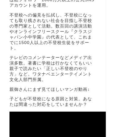
アカウントを運用。
不登校への偏見を払拭し、不登校になっ
ても取り残されない社会を目指し不登校
の専門家として活動。数百回の講演活動
やオンラインフリースクール『クラスジ
ャパン小中学園』の代表として、これま
でに1500人以上の不登校生徒をサポー
ト。
テレビのコメンテーターなどメディア出
演多数。著書に学校は行かなくてもいい
親子で読みたい「正しい不登校のやり
方」など。ワタナベエンターテイメント
文化人部門所属。
親御さんにまず見てほしいマンガ動画↓
子どもが不登校になる原因と対策。あな
たは間違った対応をしていませんか？