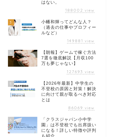
はない。
188002
view
小幡和輝ってどんな人？
3
（過去の仕事やプロフィー
ルなど）
149881
view
【朗報】ゲームで稼ぐ方法
4
7選を徹底解説【月収100
万も夢じゃない】
127693
view
【2026年最新】中学生の
5
不登校の原因と対策！解決
に向けて親が取るべき対応
とは
86069
view
「クラスジャパン小中学
6
園」は不登校でも出席扱い
になる！詳しい特徴や評判
も紹介