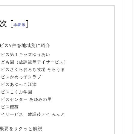
次
[
]
非表示
ビス9件を地域別に紹介
ービス第１キッズゆうあい
こども園（放課後等デイサービス）
ビスさくらおろち牧場 そらうま
ービスかめっ子クラブ
ービスあゆっこ江津
ービスこくぶ学園
ビスセンター あゆみの里
ービス櫻苑
イサービス 放課後デイ みんと
概要をサクッと解説