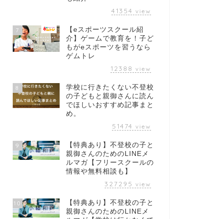
41354
view
【eスポーツスクール紹
7
介】ゲームで教育を！子ど
もがeスポーツを習うなら
ゲムトレ
12388
view
学校に行きたくない不登校
8
の子どもと親御さんに読ん
でほしいおすすめ記事まと
め。
51474
view
【特典あり】不登校の子と
9
親御さんのためのLINEメ
ルマガ【フリースクールの
情報や無料相談も】
327295
view
【特典あり】不登校の子と
10
親御さんのためのLINEメ