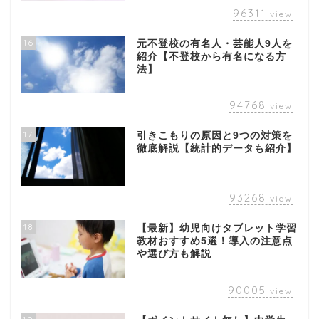
96311
view
16
元不登校の有名人・芸能人9人を
紹介【不登校から有名になる方
法】
94768
view
17
引きこもりの原因と9つの対策を
徹底解説【統計的データも紹介】
93268
view
18
【最新】幼児向けタブレット学習
教材おすすめ5選！導入の注意点
や選び方も解説
90005
view