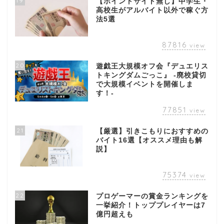
19
【ポイントサイト無し】中学生・
高校生がアルバイト以外で稼ぐ方
法5選
87816
view
20
遊戯王大規模オフ会『デュエリス
トキングダムごっこ』 -廃校貸切
で大規模イベントを開催しま
す！-
77851
view
21
【厳選】引きこもりにおすすめの
バイト16選【オススメ理由も解
説】
75374
view
22
プロゲーマーの賞金ランキングを
一挙紹介！トッププレイヤーは7
億円超えも