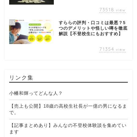
73518
view
23
すららの評判・口コミは最悪？5
つのデメリットや怪しい噂を徹底
解説【不登校生にもおすすめ】
71354
view
リンク集
小幡和輝ってどんな人？
【売上も公開】18歳の高校生社長が一億の男になるま
で。
【記事まとめあり】みんなの不登校体験談を集めてい
ます