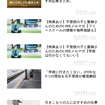
すめ記事まとめ。
51500
view
9
【特典あり】不登校の子と親御さ
んのためのLINEメルマガ【フリ
ースクールの情報や無料相談も】
327335
view
10
【特典あり】不登校の子と親御さ
んのためのLINEメルマガ【学校
は行かなくてもいい】
225677
view
11
「学校に行きたくない」がOKな
5つの理由を元不登校が徹底解説
160364
view
12
引きこもりの人におすすめの仕事