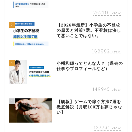
252110
view
2
【2026年最新】小学生の不登校
の原因と対策7選。不登校は決し
て悪いことではない。
188002
view
3
小幡和輝ってどんな人？（過去の
仕事やプロフィールなど）
149945
view
4
【朗報】ゲームで稼ぐ方法7選を
徹底解説【月収100万も夢じゃな
い】
127731
view