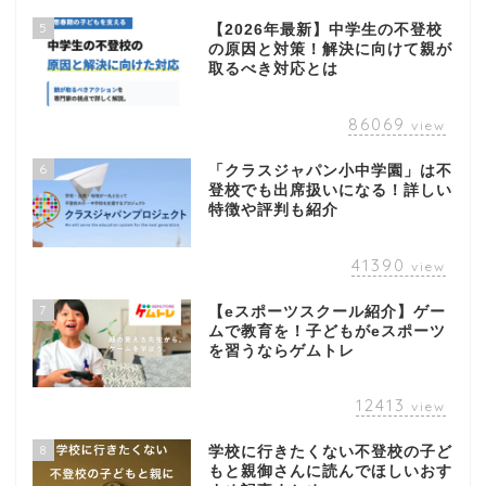
5
【2026年最新】中学生の不登校
の原因と対策！解決に向けて親が
取るべき対応とは
86069
view
6
「クラスジャパン小中学園」は不
登校でも出席扱いになる！詳しい
特徴や評判も紹介
41390
view
7
【eスポーツスクール紹介】ゲー
ムで教育を！子どもがeスポーツ
を習うならゲムトレ
12413
view
8
学校に行きたくない不登校の子ど
もと親御さんに読んでほしいおす