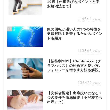
10選【仕事選びのポイントと不
安解消法まで】
114544
view
13
頭の回転が遅い人の9つの特徴を
徹底解説！改善するためのポイン
トも紹介
110566
view
14
【招待制SNS】Clubhouse（ク
ラブハウス）の始め方と使い方。
フォロワーを増やす方法も解説。
105421
view
15
【文科省認定】出席扱いになる3
つの要件を徹底解説【不登校でも
出席に？】