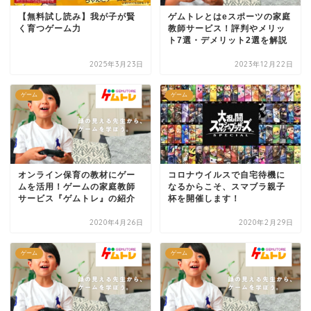
【無料試し読み】我が子が賢
ゲムトレとはeスポーツの家庭
く育つゲーム力
教師サービス！評判やメリッ
ト7選・デメリット2選を解説
2025年3月23日
2023年12月22日
ゲーム
ゲーム
オンライン保育の教材にゲー
コロナウイルスで自宅待機に
ムを活用！ゲームの家庭教師
なるからこそ、スマブラ親子
サービス『ゲムトレ』の紹介
杯を開催します！
2020年4月26日
2020年2月29日
ゲーム
ゲーム