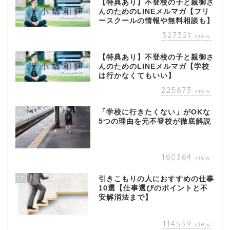
9
【特典あり】不登校の子と親御さ
んのためのLINEメルマガ【フリ
ースクールの情報や無料相談も】
327321
view
10
【特典あり】不登校の子と親御さ
んのためのLINEメルマガ【学校
は行かなくてもいい】
225673
view
11
「学校に行きたくない」がOKな
5つの理由を元不登校が徹底解説
160364
view
12
引きこもりの人におすすめの仕事
10選【仕事選びのポイントと不
安解消法まで】
114539
view