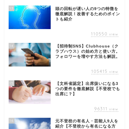
13
頭の回転が遅い人の9つの特徴を
徹底解説！改善するためのポイン
トも紹介
110550
view
14
【招待制SNS】Clubhouse（ク
ラブハウス）の始め方と使い方。
フォロワーを増やす方法も解説。
105415
view
15
【文科省認定】出席扱いになる3
つの要件を徹底解説【不登校でも
出席に？】
96311
view
16
元不登校の有名人・芸能人9人を
紹介【不登校から有名になる方