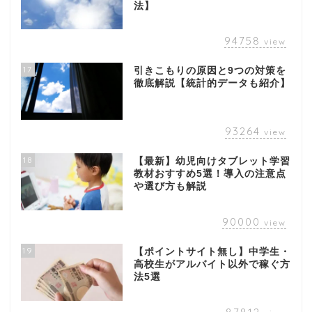
法】
94758
view
17
引きこもりの原因と9つの対策を
徹底解説【統計的データも紹介】
93264
view
18
【最新】幼児向けタブレット学習
教材おすすめ5選！導入の注意点
や選び方も解説
90000
view
19
【ポイントサイト無し】中学生・
高校生がアルバイト以外で稼ぐ方
法5選