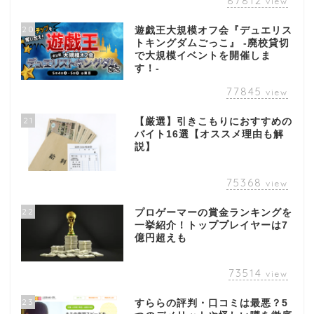
87812
view
20
遊戯王大規模オフ会『デュエリス
トキングダムごっこ』 -廃校貸切
で大規模イベントを開催しま
す！-
77845
view
21
【厳選】引きこもりにおすすめの
バイト16選【オススメ理由も解
説】
75368
view
22
プロゲーマーの賞金ランキングを
一挙紹介！トッププレイヤーは7
億円超えも
73514
view
23
すららの評判・口コミは最悪？5