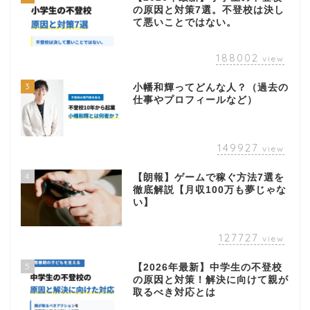
の原因と対策7選。不登校は決し
て悪いことではない。
188002
view
3
小幡和輝ってどんな人？（過去の
仕事やプロフィールなど）
149927
view
4
【朗報】ゲームで稼ぐ方法7選を
徹底解説【月収100万も夢じゃな
い】
127727
view
5
【2026年最新】中学生の不登校
の原因と対策！解決に向けて親が
取るべき対応とは