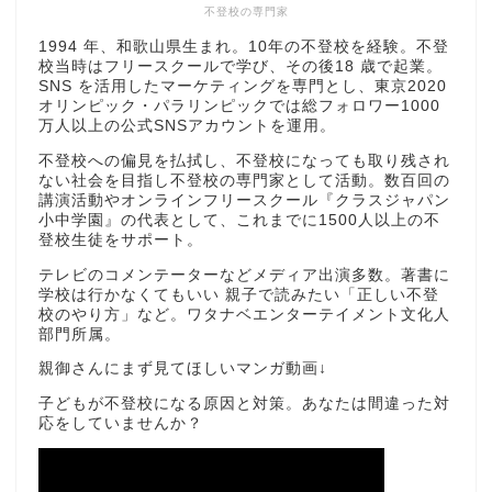
不登校の専門家
1994 年、和歌山県生まれ。10年の不登校を経験。不登
校当時はフリースクールで学び、その後18 歳で起業。
SNS を活用したマーケティングを専門とし、東京2020
オリンピック・パラリンピックでは総フォロワー1000
万人以上の公式SNSアカウントを運用。
不登校への偏見を払拭し、不登校になっても取り残され
ない社会を目指し不登校の専門家として活動。数百回の
講演活動やオンラインフリースクール『クラスジャパン
小中学園』の代表として、これまでに1500人以上の不
登校生徒をサポート。
テレビのコメンテーターなどメディア出演多数。著書に
学校は行かなくてもいい 親子で読みたい「正しい不登
校のやり方」など。ワタナベエンターテイメント文化人
部門所属。
親御さんにまず見てほしいマンガ動画↓
子どもが不登校になる原因と対策。あなたは間違った対
応をしていませんか？