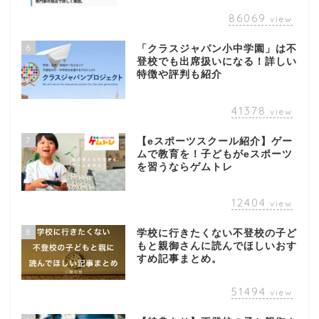
86069
view
6
「クラスジャパン小中学園」は不
登校でも出席扱いになる！詳しい
特徴や評判も紹介
41378
view
7
【eスポーツスクール紹介】ゲー
ムで教育を！子どもがeスポーツ
を習うならゲムトレ
12404
view
8
学校に行きたくない不登校の子ど
もと親御さんに読んでほしいおす
すめ記事まとめ。
51494
view