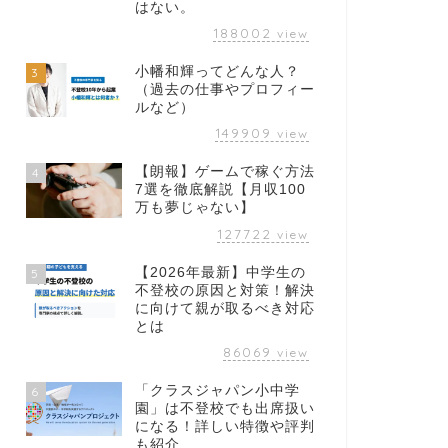
はない。
188002
view
小幡和輝ってどんな人？
3
（過去の仕事やプロフィー
ルなど）
149909
view
【朗報】ゲームで稼ぐ方法
4
7選を徹底解説【月収100
万も夢じゃない】
127722
view
【2026年最新】中学生の
5
不登校の原因と対策！解決
に向けて親が取るべき対応
とは
86069
view
「クラスジャパン小中学
6
園」は不登校でも出席扱い
になる！詳しい特徴や評判
も紹介