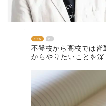
不登校
PR
不登校から高校では皆
からやりたいことを深