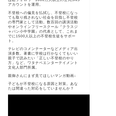
アカウントを運用。
不登校への偏見を払拭し、不登校になっ
ても取り残されない社会を目指し不登校
の専門家として活動。数百回の講演活動
やオンラインフリースクール『クラスジ
ャパン小中学園』の代表として、これま
でに1500人以上の不登校生徒をサポー
ト。
テレビのコメンテーターなどメディア出
演多数。著書に学校は行かなくてもいい
親子で読みたい「正しい不登校のやり
方」など。ワタナベエンターテイメント
文化人部門所属。
親御さんにまず見てほしいマンガ動画↓
子どもが不登校になる原因と対策。あな
たは間違った対応をしていませんか？