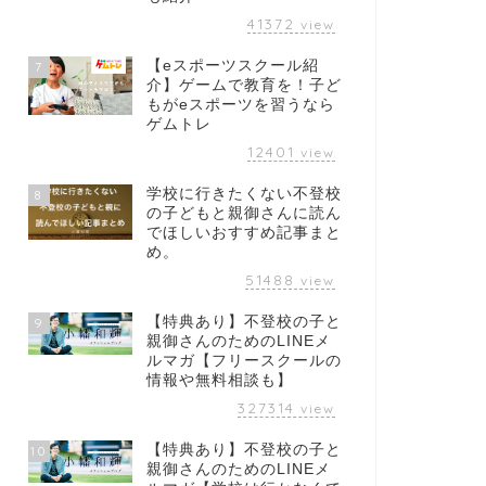
41372
view
【eスポーツスクール紹
7
介】ゲームで教育を！子ど
もがeスポーツを習うなら
ゲムトレ
12401
view
学校に行きたくない不登校
8
の子どもと親御さんに読ん
でほしいおすすめ記事まと
め。
51488
view
【特典あり】不登校の子と
9
親御さんのためのLINEメ
ルマガ【フリースクールの
情報や無料相談も】
327314
view
【特典あり】不登校の子と
10
親御さんのためのLINEメ