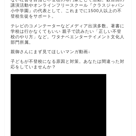
講演活動やオンラインフリースクール『クラスジャパン
小中学園』の代表として、これまでに1500人以上の不
登校生徒をサポート。
テレビのコメンテーターなどメディア出演多数。著書に
学校は行かなくてもいい 親子で読みたい「正しい不登
校のやり方」など。ワタナベエンターテイメント文化人
部門所属。
親御さんにまず見てほしいマンガ動画↓
子どもが不登校になる原因と対策。あなたは間違った対
応をしていませんか？