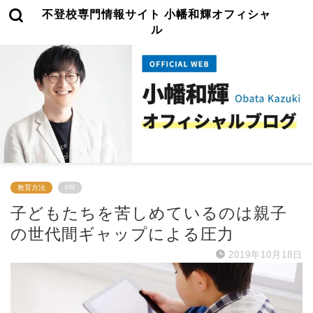
不登校専門情報サイト 小幡和輝オフィシャ
ル
教育方法
PR
子どもたちを苦しめているのは親子
の世代間ギャップによる圧力
2019年10月18日