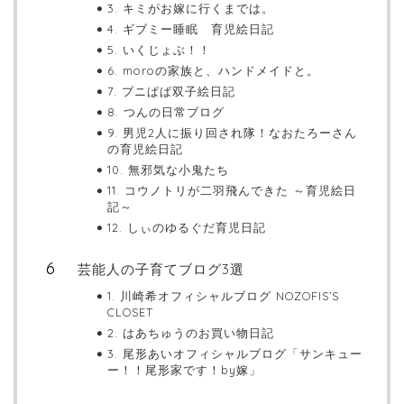
3. キミがお嫁に行くまでは。
4. ギブミー睡眠 育児絵日記
5. いくじょぶ！！
6. moroの家族と、ハンドメイドと。
7. プニぱぱ双子絵日記
8. つんの日常ブログ
9. 男児2人に振り回され隊！なおたろーさん
の育児絵日記
10. 無邪気な小鬼たち
11. コウノトリが二羽飛んできた ～育児絵日
記～
12. しぃのゆるぐだ育児日記
芸能人の子育てブログ3選
1. 川崎希オフィシャルブログ NOZOFIS’S
CLOSET
2. はあちゅうのお買い物日記
3. 尾形あいオフィシャルブログ「サンキュー
ー！！尾形家です！by嫁」