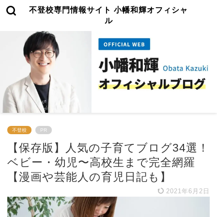
不登校専門情報サイト 小幡和輝オフィシャ
ル
不登校
PR
【保存版】人気の子育てブログ34選！
ベビー・幼児〜高校生まで完全網羅
【漫画や芸能人の育児日記も】
2021年6月2日