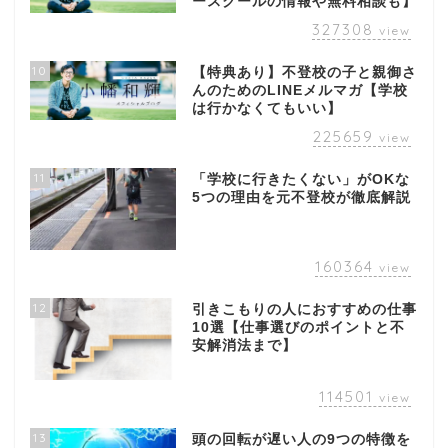
ースクールの情報や無料相談も】
327308
view
10
【特典あり】不登校の子と親御さ
んのためのLINEメルマガ【学校
は行かなくてもいい】
225659
view
11
「学校に行きたくない」がOKな
5つの理由を元不登校が徹底解説
160364
view
12
引きこもりの人におすすめの仕事
10選【仕事選びのポイントと不
安解消法まで】
114501
view
13
頭の回転が遅い人の9つの特徴を