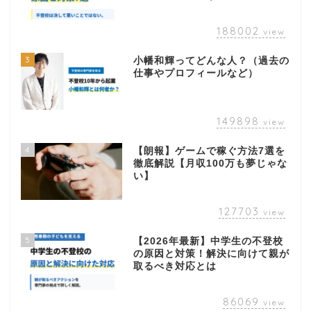
188002
view
3
小幡和輝ってどんな人？（過去の
仕事やプロフィールなど）
149898
view
4
【朗報】ゲームで稼ぐ方法7選を
徹底解説【月収100万も夢じゃな
い】
127703
view
5
【2026年最新】中学生の不登校
の原因と対策！解決に向けて親が
取るべき対応とは
86069
view