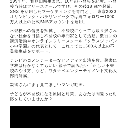
1994 年、和歌山県生まれ。10年の不登校を経験。不登
校当時はフリースクールで学び、その後18 歳で起業。
SNS を活用したマーケティングを専門とし、東京2020
オリンピック・パラリンピックでは総フォロワー1000
万人以上の公式SNSアカウントを運用。
不登校への偏見を払拭し、不登校になっても取り残され
ない社会を目指し不登校の専門家として活動。数百回の
講演活動やオンラインフリースクール『クラスジャパン
小中学園』の代表として、これまでに1500人以上の不
登校生徒をサポート。
テレビのコメンテーターなどメディア出演多数。著書に
学校は行かなくてもいい 親子で読みたい「正しい不登
校のやり方」など。ワタナベエンターテイメント文化人
部門所属。
親御さんにまず見てほしいマンガ動画↓
子どもが不登校になる原因と対策。あなたは間違った対
応をしていませんか？