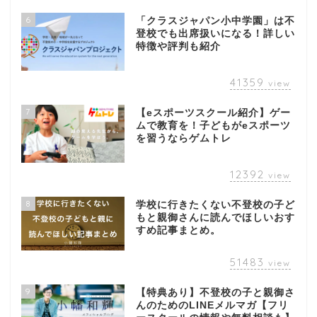
6
「クラスジャパン小中学園」は不
登校でも出席扱いになる！詳しい
特徴や評判も紹介
41359
view
7
【eスポーツスクール紹介】ゲー
ムで教育を！子どもがeスポーツ
を習うならゲムトレ
12392
view
8
学校に行きたくない不登校の子ど
もと親御さんに読んでほしいおす
すめ記事まとめ。
51483
view
9
【特典あり】不登校の子と親御さ
んのためのLINEメルマガ【フリ