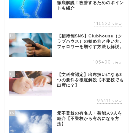
徹底解説！改善するためのポイン
トも紹介
110523
view
14
【招待制SNS】Clubhouse（ク
ラブハウス）の始め方と使い方。
フォロワーを増やす方法も解説。
105400
view
15
【文科省認定】出席扱いになる3
つの要件を徹底解説【不登校でも
出席に？】
96311
view
16
元不登校の有名人・芸能人9人を
紹介【不登校から有名になる方
法】