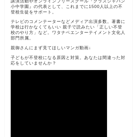
講演活動やオンラインフリースクール『クラスジャパン
小中学園』の代表として、これまでに1500人以上の不
登校生徒をサポート。
テレビのコメンテーターなどメディア出演多数。著書に
学校は行かなくてもいい 親子で読みたい「正しい不登
校のやり方」など。ワタナベエンターテイメント文化人
部門所属。
親御さんにまず見てほしいマンガ動画↓
子どもが不登校になる原因と対策。あなたは間違った対
応をしていませんか？