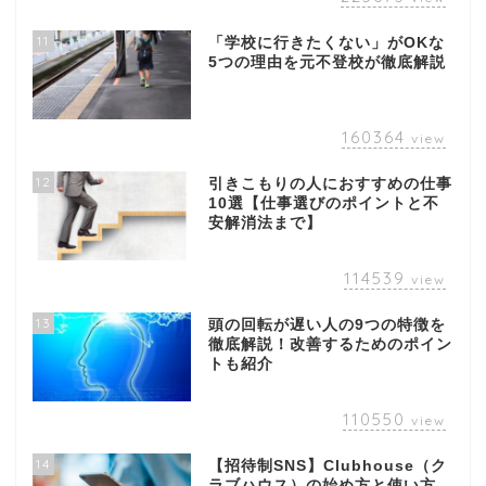
11
「学校に行きたくない」がOKな
5つの理由を元不登校が徹底解説
160364
view
12
引きこもりの人におすすめの仕事
10選【仕事選びのポイントと不
安解消法まで】
114539
view
13
頭の回転が遅い人の9つの特徴を
徹底解説！改善するためのポイン
トも紹介
110550
view
14
【招待制SNS】Clubhouse（ク
ラブハウス）の始め方と使い方。