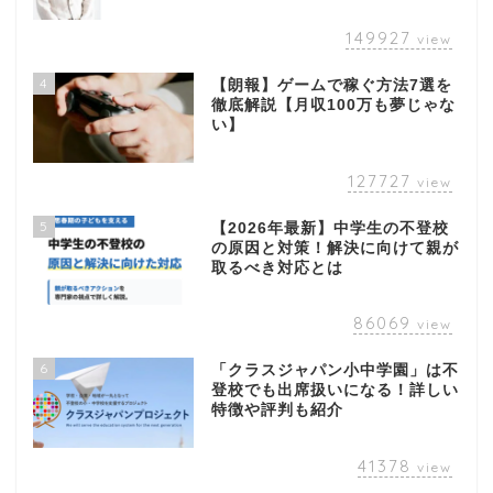
149927
view
4
【朗報】ゲームで稼ぐ方法7選を
徹底解説【月収100万も夢じゃな
い】
127727
view
5
【2026年最新】中学生の不登校
の原因と対策！解決に向けて親が
取るべき対応とは
86069
view
6
「クラスジャパン小中学園」は不
登校でも出席扱いになる！詳しい
特徴や評判も紹介
41378
view