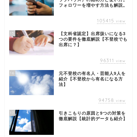
フォロワーを増やす方法も解説。
105415
view
15
【文科省認定】出席扱いになる3
つの要件を徹底解説【不登校でも
出席に？】
96311
view
16
元不登校の有名人・芸能人9人を
紹介【不登校から有名になる方
法】
94758
view
17
引きこもりの原因と9つの対策を
徹底解説【統計的データも紹介】