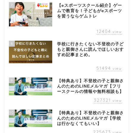
7
【eスポーツスクール紹介】ゲー
ムで教育を！子どもがeスポーツ
を習うならゲムトレ
12404
view
8
学校に行きたくない不登校の子ど
もと親御さんに読んでほしいおす
すめ記事まとめ。
51494
view
9
【特典あり】不登校の子と親御さ
んのためのLINEメルマガ【フリ
ースクールの情報や無料相談も】
327321
view
10
【特典あり】不登校の子と親御さ
んのためのLINEメルマガ【学校
は行かなくてもいい】
225673
view