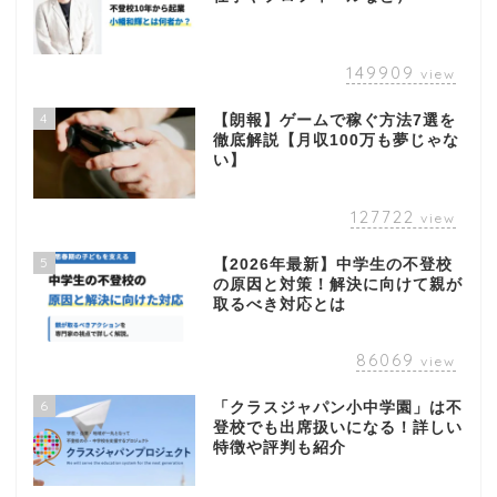
149909
view
4
【朗報】ゲームで稼ぐ方法7選を
徹底解説【月収100万も夢じゃな
い】
127722
view
5
【2026年最新】中学生の不登校
の原因と対策！解決に向けて親が
取るべき対応とは
86069
view
6
「クラスジャパン小中学園」は不
登校でも出席扱いになる！詳しい
特徴や評判も紹介