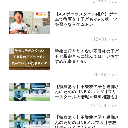
41372
view
7
【eスポーツスクール紹介】ゲー
ムで教育を！子どもがeスポーツ
を習うならゲムトレ
12401
view
8
学校に行きたくない不登校の子ど
もと親御さんに読んでほしいおす
すめ記事まとめ。
51488
view
9
【特典あり】不登校の子と親御さ
んのためのLINEメルマガ【フリ
ースクールの情報や無料相談も】
327314
view
10
【特典あり】不登校の子と親御さ
んのためのLINEメルマガ【学校
は行かなくてもいい】