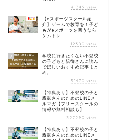
41349
view
【eスポーツスクール紹
7
介】ゲームで教育を！子ど
もがeスポーツを習うなら
ゲムトレ
12380
view
学校に行きたくない不登校
8
の子どもと親御さんに読ん
でほしいおすすめ記事まと
め。
51470
view
【特典あり】不登校の子と
9
親御さんのためのLINEメ
ルマガ【フリースクールの
情報や無料相談も】
327290
view
【特典あり】不登校の子と
10
親御さんのためのLINEメ