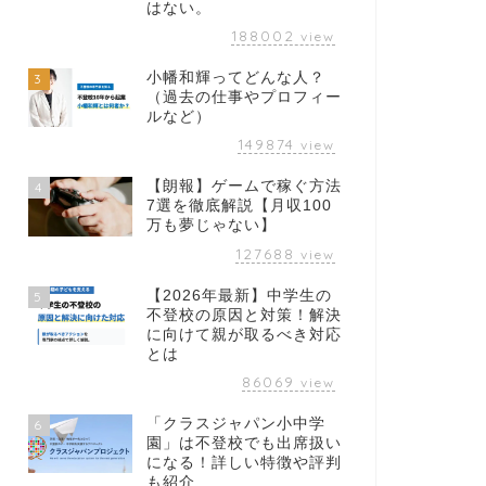
はない。
188002
view
小幡和輝ってどんな人？
3
（過去の仕事やプロフィー
ルなど）
149874
view
【朗報】ゲームで稼ぐ方法
4
7選を徹底解説【月収100
万も夢じゃない】
127688
view
【2026年最新】中学生の
5
不登校の原因と対策！解決
に向けて親が取るべき対応
とは
86069
view
「クラスジャパン小中学
6
園」は不登校でも出席扱い
になる！詳しい特徴や評判
も紹介