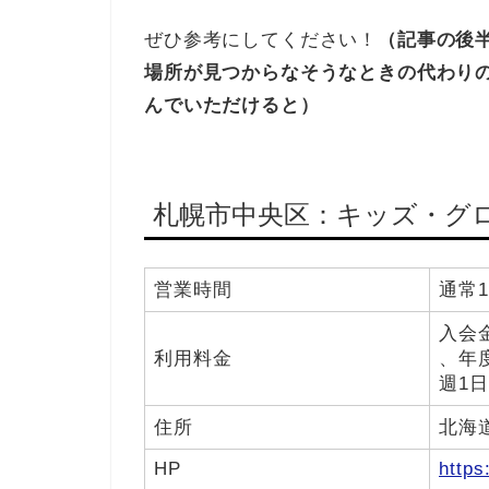
ぜひ参考にしてください！
（記事の後
場所が見つからなそうなときの代わり
んでいただけると）
札幌市中央区：キッズ・グ
営業時間
通常13
入会金
利用料金
、年度
週1日
住所
北海
HP
https