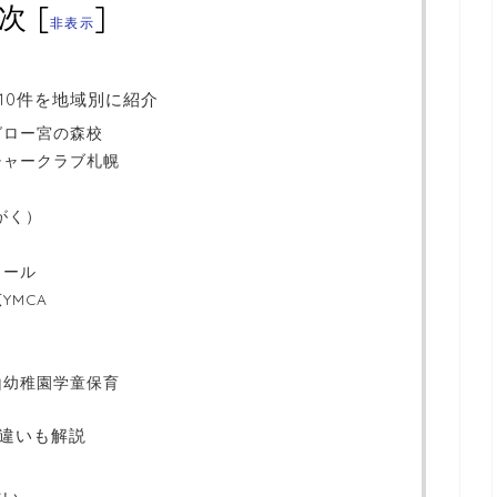
次
[
]
非表示
10件を地域別に紹介
グロー宮の森校
チャークラブ札幌
がく）
クール
YMCA
山幼稚園学童保育
違いも解説
違い