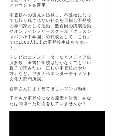
アカウントを運用。
不登校への偏見を払拭し、不登校になっ
ても取り残されない社会を目指し不登校
の専門家として活動。数百回の講演活動
やオンラインフリースクール『クラスジ
ャパン小中学園』の代表として、これま
でに1500人以上の不登校生徒をサポー
ト。
テレビのコメンテーターなどメディア出
演多数。著書に学校は行かなくてもいい
親子で読みたい「正しい不登校のやり
方」など。ワタナベエンターテイメント
文化人部門所属。
親御さんにまず見てほしいマンガ動画↓
子どもが不登校になる原因と対策。あな
たは間違った対応をしていませんか？