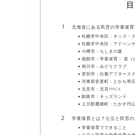
目
北海道にある民営の学童保育
札幌市中央区：キッズ・
札幌市中央区：アドベン
小樽市：ちしきの森
函館市：学童保育・ 楽（
旭川市：みどりクラブ
登別市：白菊アフタース
河東郡音更町：とかち帯広
北見市：北見YMCA
釧路市：キッズランド
上川郡鷹栖町：たかす円
学童保育とは？公立と民営の
学童保育でできること
公立と民営の学童保育の