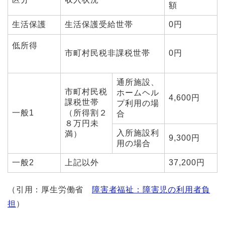
額
生活保護
生活保護受給世帯
0円
低所得
市町村民税非課税世帯
0円
通所施設、
市町村民税
ホームヘル
4,600円
課税世帯
プ利用の場
一般1
（所得割２
合
８万円未
入所施設利
満）
9,300円
用の場合
一般2
上記以外
37,200円
（引用：厚生労働省
障害者福祉：障害児の利用者負
担
）