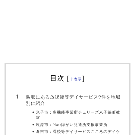
目次
[
]
非表示
鳥取にある放課後等デイサービス9件を地域
別に紹介
米子市：多機能事業所チェリーズ米子錦町教
室
境港市：Mao障がい児通所支援事業所
倉吉市：課後等デイサービスこころのデイケ