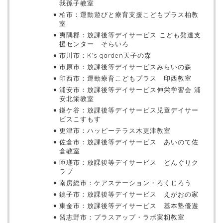
我孫子教室
柏市：運動遊びと療育支援こどもプラス柏教
室
夷隅郡：放課後等デイサービス こども発達支
援センター そらいろ
市川市：K’s garden天子の森
市原市：放課後等デイサービスみらいの森
印西市：運動療育こどもプラス 印西教室
浦安市：放課後等デイサービス伸栄学習会 浦
安北栄教室
鎌ケ谷：放課後等デイサービス児童デイサー
ビスこすもす
更津市：ハッピーテラス木更津教室
佐倉市：放課後等デイサービス あいのて佐
倉教室
匝瑳市：放課後等デイサービス どんぐりク
ラブ
南房総市：ケアステーション・ろくじろう
銚子市：放課後等デイサービス えがおの家
東金市：放課後等デイサービス 基本塾優遊
習志野市：プラスアップ・ラボ実籾教室