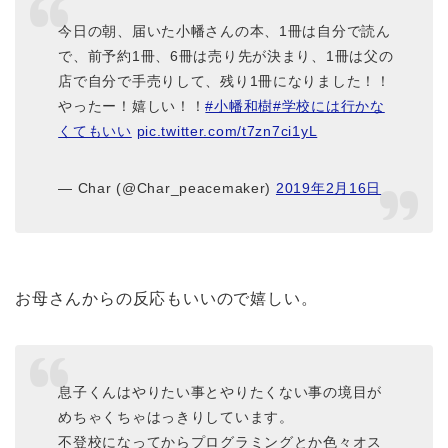
今日の朝、届いた小幡さんの本、1冊は自分で読ん
で、前予約1冊、6冊は売り先が決まり、1冊は父の
店で自分で手売りして、残り1冊になりました！！
やったー！嬉しい！！
#小幡和樹
#学校には行かな
くてもいい
pic.twitter.com/t7zn7ci1yL
— Char (@Char_peacemaker)
2019年2月16日
お母さんからの反応もいいので嬉しい。
息子くんはやりたい事とやりたくない事の境目が
めちゃくちゃはっきりしています。
不登校になってからプログラミングとか色々オス