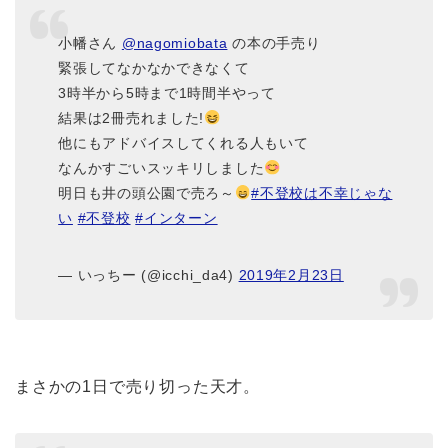
小幡さん
@nagomiobata
の本の手売り
緊張してなかなかできなくて
3時半から5時まで1時間半やって
結果は2冊売れました!
他にもアドバイスしてくれる人もいて
なんかすごいスッキリしました
明日も井の頭公園で売ろ～
#不登校は不幸じゃな
い
#不登校
#インターン
— いっちー (@icchi_da4)
2019年2月23日
まさかの1日で売り切った天才。