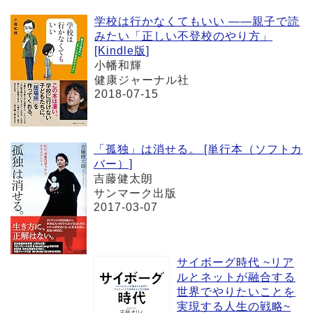
学校は行かなくてもいい ――親子で読
みたい「正しい不登校のやり方」
[Kindle版]
小幡和輝
健康ジャーナル社
2018-07-15
「孤独」は消せる。 [単行本（ソフトカ
バー）]
吉藤健太朗
サンマーク出版
2017-03-07
サイボーグ時代 ~リア
ルとネットが融合する
世界でやりたいことを
実現する人生の戦略~