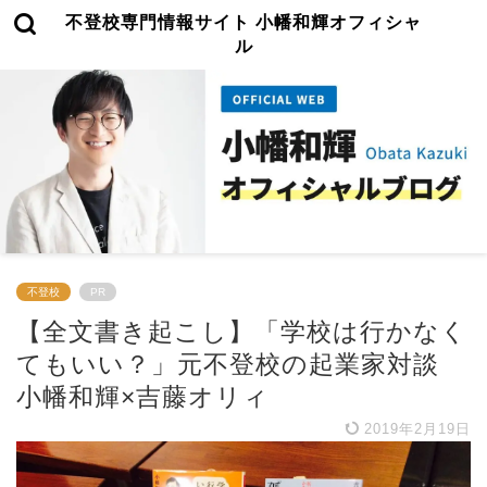
不登校専門情報サイト 小幡和輝オフィシャ
ル
不登校
PR
【全文書き起こし】「学校は行かなく
てもいい？」元不登校の起業家対談
小幡和輝×吉藤オリィ
2019年2月19日