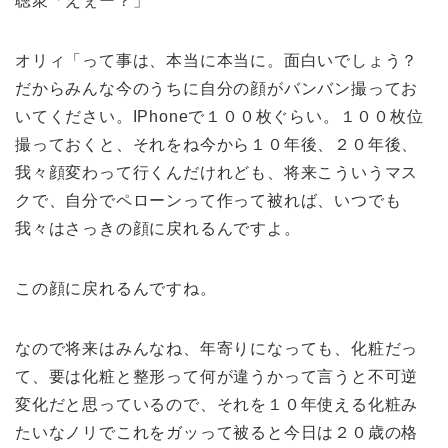
聴衆「えぇー？」
オリィ「って事は、本当に本当に。面白いでしょう？
だからみんな今のうちに自分の顔がバンバン撮ってお
いてください。IPhoneで１００枚ぐらい。１００枚位
撮っておくと、それをね今から１０年後、２０年後、
我々顔変わって行くんだけれども、将来こういうマス
クで、自分でペローンって作って被れば、いつでも
我々はさっきの顔に戻れるんですよ。
この顔に戻れるんですね。
なので将来はみんなね、年寄りになっても、化粧だっ
て、要は化粧と整形って何が違うかって言うと不可逆
変化だと思っているので、それを１０年使える化粧み
たいなノリでこれをガッって被ると今日は２０歳の格