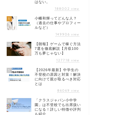
はない。
188002
view
小幡和輝ってどんな人？
3
（過去の仕事やプロフィー
ルなど）
149906
view
【朗報】ゲームで稼ぐ方法
4
7選を徹底解説【月収100
万も夢じゃない】
127718
view
【2026年最新】中学生の
5
不登校の原因と対策！解決
に向けて親が取るべき対応
とは
86069
view
「クラスジャパン小中学
6
園」は不登校でも出席扱い
になる！詳しい特徴や評判
も紹介