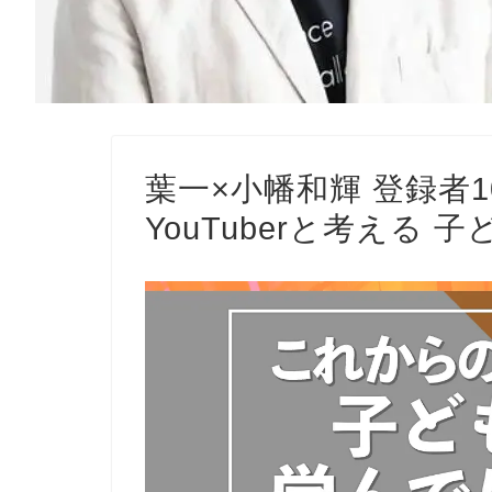
葉一×小幡和輝 登録者
YouTuberと考える 