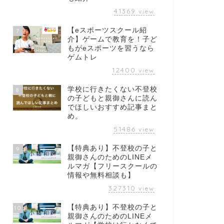
41369
view
【eスポーツスクール紹
7
介】ゲームで教育を！子ど
もがeスポーツを習うなら
ゲムトレ
12400
view
学校に行きたくない不登校
8
の子どもと親御さんに読ん
でほしいおすすめ記事まと
め。
51486
view
【特典あり】不登校の子と
9
親御さんのためのLINEメ
ルマガ【フリースクールの
情報や無料相談も】
327310
view
【特典あり】不登校の子と
10
親御さんのためのLINEメ