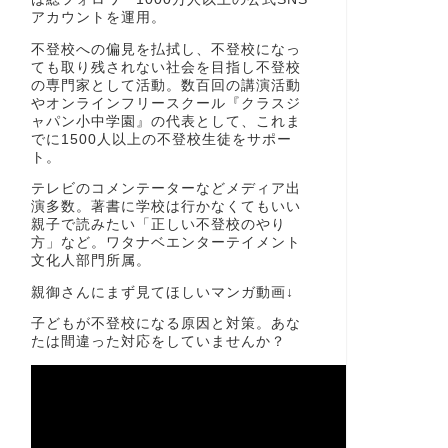
アカウントを運用。
不登校への偏見を払拭し、不登校になっ
ても取り残されない社会を目指し不登校
の専門家として活動。数百回の講演活動
やオンラインフリースクール『クラスジ
ャパン小中学園』の代表として、これま
でに1500人以上の不登校生徒をサポー
ト。
テレビのコメンテーターなどメディア出
演多数。著書に学校は行かなくてもいい
親子で読みたい「正しい不登校のやり
方」など。ワタナベエンターテイメント
文化人部門所属。
親御さんにまず見てほしいマンガ動画↓
子どもが不登校になる原因と対策。あな
たは間違った対応をしていませんか？