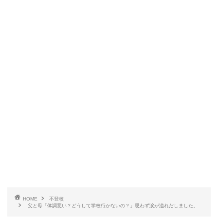
HOME
不登校
父と母「体調悪い？どうして学校行かないの？」思わず涙が溢れだしました。