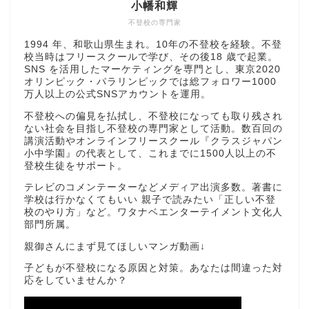
小幡和輝
不登校の専門家
1994 年、和歌山県生まれ。10年の不登校を経験。不登
校当時はフリースクールで学び、その後18 歳で起業。
SNS を活用したマーケティングを専門とし、東京2020
オリンピック・パラリンピックでは総フォロワー1000
万人以上の公式SNSアカウントを運用。
不登校への偏見を払拭し、不登校になっても取り残され
ない社会を目指し不登校の専門家として活動。数百回の
講演活動やオンラインフリースクール『クラスジャパン
小中学園』の代表として、これまでに1500人以上の不
登校生徒をサポート。
テレビのコメンテーターなどメディア出演多数。著書に
学校は行かなくてもいい 親子で読みたい「正しい不登
校のやり方」など。ワタナベエンターテイメント文化人
部門所属。
親御さんにまず見てほしいマンガ動画↓
子どもが不登校になる原因と対策。あなたは間違った対
応をしていませんか？