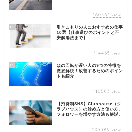
160364
view
12
引きこもりの人におすすめの仕事
10選【仕事選びのポイントと不
安解消法まで】
114465
view
13
頭の回転が遅い人の9つの特徴を
徹底解説！改善するためのポイン
トも紹介
110503
view
14
【招待制SNS】Clubhouse（ク
ラブハウス）の始め方と使い方。
フォロワーを増やす方法も解説。
105389
view