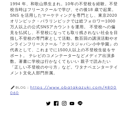
1994 年、和歌山県生まれ。10年の不登校を経験。不登
校当時はフリースクールで学び、その後18 歳で起業。
SNS を活用したマーケティングを専門とし、東京2020
オリンピック・パラリンピックでは総フォロワー1000
万人以上の公式SNSアカウントを運用。 不登校への偏
見を払拭し、不登校になっても取り残されない社会を目
指し不登校の専門家として活動。数百回の講演活動やオ
ンラインフリースクール『クラスジャパン小中学園』の
代表として、これまでに1500人以上の不登校生徒をサ
ポート。 テレビのコメンテーターなどメディア出演多
数。著書に学校は行かなくてもいい 親子で読みたい
「正しい不登校のやり方」など。ワタナベエンターテイ
メント文化人部門所属。
https://www.obatakazuki.com/4800
BLOG：
060