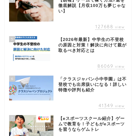
【朗報】ゲームで稼ぐ方法7選を
徹底解説【月収100万も夢じゃな
い】
127688
view
5
【2026年最新】中学生の不登校
の原因と対策！解決に向けて親が
取るべき対応とは
86069
view
6
「クラスジャパン小中学園」は不
登校でも出席扱いになる！詳しい
特徴や評判も紹介
41349
view
7
【eスポーツスクール紹介】ゲー
ムで教育を！子どもがeスポーツ
を習うならゲムトレ