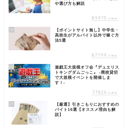
や選び方も解説
89975
view
19
【ポイントサイト無し】中学生・
高校生がアルバイト以外で稼ぐ方
法5選
87799
view
20
遊戯王大規模オフ会『デュエリス
トキングダムごっこ』 -廃校貸切
で大規模イベントを開催しま
す！-
77826
view
21
【厳選】引きこもりにおすすめの
バイト16選【オススメ理由も解
説】