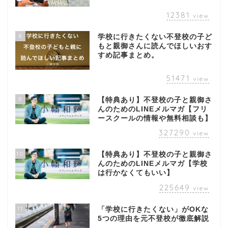
12381
view
8
学校に行きたくない不登校の子ど
もと親御さんに読んでほしいおす
すめ記事まとめ。
51471
view
9
【特典あり】不登校の子と親御さ
んのためのLINEメルマガ【フリ
ースクールの情報や無料相談も】
327290
view
10
【特典あり】不登校の子と親御さ
んのためのLINEメルマガ【学校
は行かなくてもいい】
225649
view
11
「学校に行きたくない」がOKな
5つの理由を元不登校が徹底解説