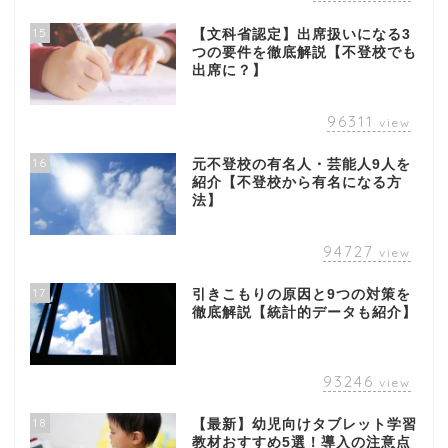
15
【文科省認定】出席扱いになる3
つの要件を徹底解説【不登校でも
出席に？】
96311
view
16
元不登校の有名人・芸能人9人を
紹介【不登校から有名になる方
法】
94727
view
17
引きこもりの原因と9つの対策を
徹底解説【統計的データも紹介】
93246
view
18
【最新】幼児向けタブレット学習
教材おすすめ5選！導入の注意点