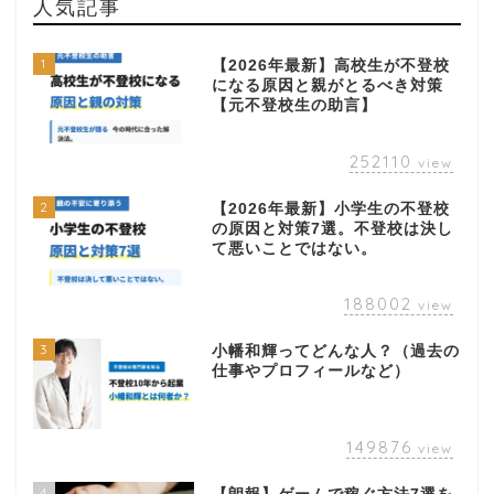
人気記事
1
【2026年最新】高校生が不登校
になる原因と親がとるべき対策
【元不登校生の助言】
252110
view
2
【2026年最新】小学生の不登校
の原因と対策7選。不登校は決し
て悪いことではない。
188002
view
3
小幡和輝ってどんな人？（過去の
仕事やプロフィールなど）
149876
view
4