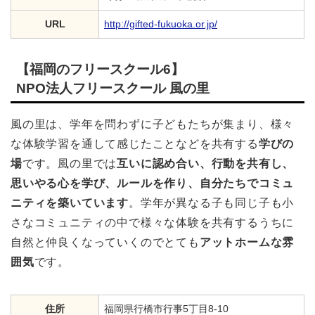
URL
http://gifted-fukuoka.or.jp/
【福岡のフリースクール6】
NPO法人フリースクール 風の里
風の里は、学年を問わずに子どもたちが集まり、様々
な体験学習を通して感じたことなどを共有する
学びの
場
です。風の里では
互いに認め合い、行動を共有し、
思いやる心を学び、ルールを作り、自分たちでコミュ
ニティを築いています
。学年が異なる子も同じ子も小
さなコミュニティの中で様々な体験を共有するうちに
自然と仲良くなっていくのでとても
アットホームな雰
囲気
です。
住所
福岡県行橋市行事5丁目8-10