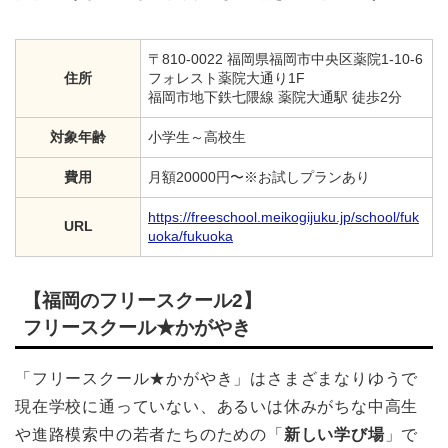
〒810-0022 福岡県福岡市中央区薬院1-10-6
住所
フォレスト薬院大通り1F
福岡市地下鉄七隈線 薬院大通駅 徒歩2分
対象年齢
小学生～高校生
費用
月額20000円〜※お試しプランあり
https://freeschool.meikogijuku.jp/school/fuk
URL
uoka/fukuoka
【福岡のフリースクール2】
フリースクール★かがやき
「フリースクール★かがやき」はさまざまなりゆうで
現在学校に通っていない、あるいは休みがちな中高生
や進路模索中の若者たちのための「
新しい学び場
」で