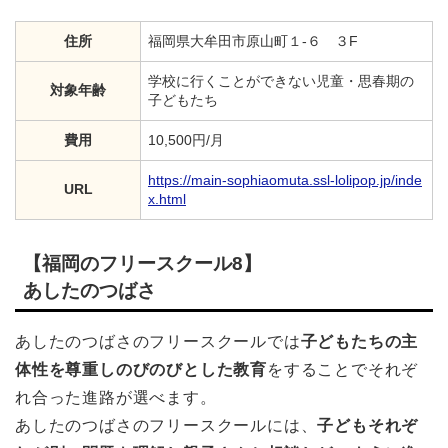
住所
福岡県大牟田市原山町１-６ ３F
学校に行くことができない児童・思春期の
対象年齢
子どもたち
費用
10,500円/月
https://main-sophiaomuta.ssl-lolipop.jp/inde
URL
x.html
【福岡のフリースクール8】
あしたのつばさ
あしたのつばさのフリースクールでは
子どもたちの主
体性を尊重しのびのびとした教育
をすることでそれぞ
れ合った進路が選べます。
あしたのつばさのフリースクールには、
子どもそれぞ