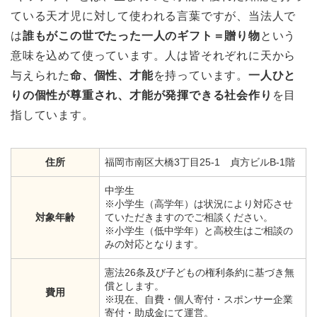
ている天才児に対して使われる言葉ですが、当法人で
は
誰もがこの世でたった一人のギフト＝贈り物
という
意味を込めて使っています。人は皆それぞれに天から
与えられた
命、個性、才能
を持っています。
一人ひと
りの個性が尊重され、才能が発揮できる社会作り
を目
指しています。
住所
福岡市南区大橋3丁目25-1 貞方ビルB-1階
中学生
※小学生（高学年）は状況により対応させ
対象年齢
ていただきますのでご相談ください。
※小学生（低中学年）と高校生はご相談の
みの対応となります。
憲法26条及び子どもの権利条約に基づき無
償とします。
費用
※現在、自費・個人寄付・スポンサー企業
寄付・助成金にて運営。