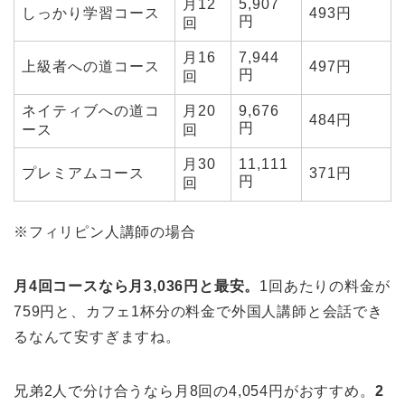
月12
5,907
しっかり学習コース
493円
円
回
月16
7,944
上級者への道コース
497円
円
回
ネイティブへの道コ
月20
9,676
484円
円
ース
回
月30
11,111
プレミアムコース
371円
円
回
※フィリピン人講師の場合
月4回コースなら月3,036円と最安。
1回あたりの料金が
759円と、カフェ1杯分の料金で外国人講師と会話でき
るなんて安すぎますね。
兄弟2人で分け合うなら月8回の4,054円がおすすめ。
2