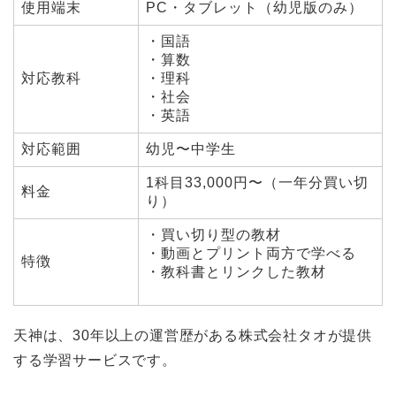
使用端末
PC・タブレット（幼児版のみ）
・国語
・算数
対応教科
・理科
・社会
・英語
対応範囲
幼児〜中学生
1科目33,000円〜（一年分買い切
料金
り）
・買い切り型の教材
・動画とプリント両方で学べる
特徴
・教科書とリンクした教材
天神は、30年以上の運営歴がある株式会社タオが提供
する学習サービスです。