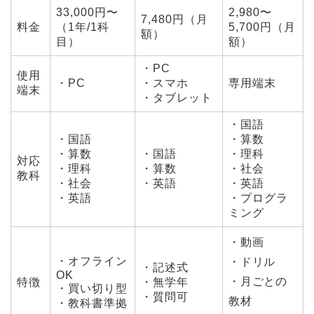
33,000円〜
2,980〜
7,480円（月
料金
（1年/1科
5,700円（月
額）
目）
額）
・PC
使用
・PC
・スマホ
専用端末
端末
・タブレット
・国語
・国語
・算数
・算数
・国語
・理科
対応
・理科
・算数
・社会
教科
・社会
・英語
・英語
・英語
・プログラ
ミング
・動画
・オフライン
・ドリル
・記述式
OK
・月ごとの
特徴
・無学年
・買い切り型
・質問可
教材
・教科書準拠