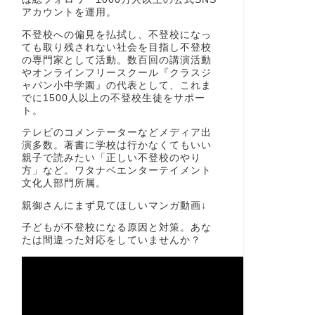
アカウントを運用。
不登校への偏見を払拭し、不登校になっ
ても取り残されない社会を目指し不登校
の専門家として活動。数百回の講演活動
やオンラインフリースクール『クラスジ
ャパン小中学園』の代表として、これま
でに1500人以上の不登校生徒をサポー
ト。
テレビのコメンテーターなどメディア出
演多数。著書に学校は行かなくてもいい
親子で読みたい「正しい不登校のやり
方」など。ワタナベエンターテイメント
文化人部門所属。
親御さんにまず見てほしいマンガ動画↓
子どもが不登校になる原因と対策。あな
たは間違った対応をしていませんか？