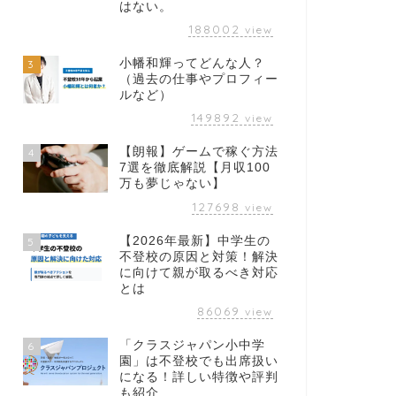
はない。
188002
view
小幡和輝ってどんな人？
3
（過去の仕事やプロフィー
ルなど）
149892
view
【朗報】ゲームで稼ぐ方法
4
7選を徹底解説【月収100
万も夢じゃない】
127698
view
【2026年最新】中学生の
5
不登校の原因と対策！解決
に向けて親が取るべき対応
とは
86069
view
「クラスジャパン小中学
6
園」は不登校でも出席扱い
になる！詳しい特徴や評判
も紹介