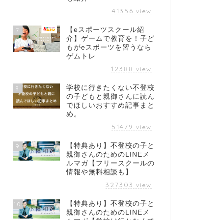
41356
view
【eスポーツスクール紹
7
介】ゲームで教育を！子ど
もがeスポーツを習うなら
ゲムトレ
12388
view
学校に行きたくない不登校
8
の子どもと親御さんに読ん
でほしいおすすめ記事まと
め。
51479
view
【特典あり】不登校の子と
9
親御さんのためのLINEメ
ルマガ【フリースクールの
情報や無料相談も】
327303
view
【特典あり】不登校の子と
10
親御さんのためのLINEメ