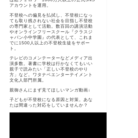
アカウントを運用。
不登校への偏見を払拭し、不登校になっ
ても取り残されない社会を目指し不登校
の専門家として活動。数百回の講演活動
やオンラインフリースクール『クラスジ
ャパン小中学園』の代表として、これま
でに1500人以上の不登校生徒をサポー
ト。
テレビのコメンテーターなどメディア出
演多数。著書に学校は行かなくてもいい
親子で読みたい「正しい不登校のやり
方」など。ワタナベエンターテイメント
文化人部門所属。
親御さんにまず見てほしいマンガ動画↓
子どもが不登校になる原因と対策。あな
たは間違った対応をしていませんか？