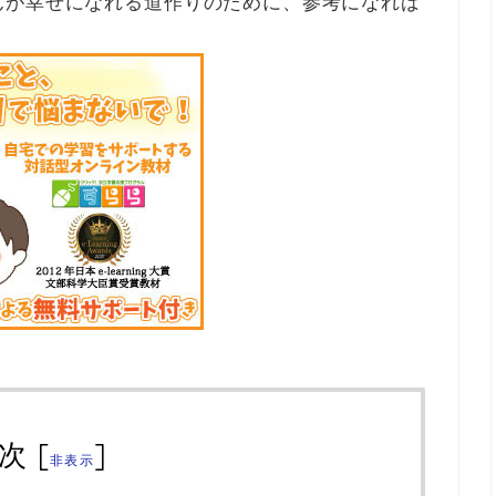
んが幸せになれる道作りのために、参考になれば
次
[
]
非表示