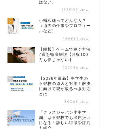
はない。
188002
view
小幡和輝ってどんな人？
3
（過去の仕事やプロフィー
ルなど）
149891
view
【朗報】ゲームで稼ぐ方法
4
7選を徹底解説【月収100
万も夢じゃない】
127696
view
【2026年最新】中学生の
5
不登校の原因と対策！解決
に向けて親が取るべき対応
とは
86069
view
「クラスジャパン小中学
6
園」は不登校でも出席扱い
になる！詳しい特徴や評判
も紹介