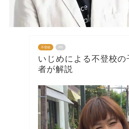
不登校
PR
いじめによる不登校の
者が解説