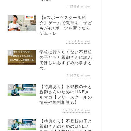
41356
view
【eスポーツスクール紹
7
介】ゲームで教育を！子ど
もがeスポーツを習うなら
ゲムトレ
12388
view
学校に行きたくない不登校
8
の子どもと親御さんに読ん
でほしいおすすめ記事まと
め。
51478
view
【特典あり】不登校の子と
9
親御さんのためのLINEメ
ルマガ【フリースクールの
情報や無料相談も】
327302
view
【特典あり】不登校の子と
10
親御さんのためのLINEメ