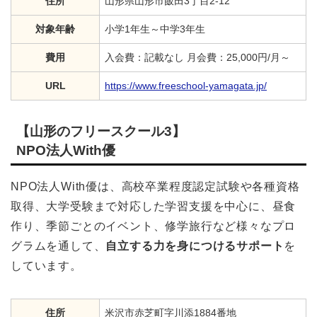
住所
山形県山形市飯田3丁目2-12
対象年齢
小学1年生～中学3年生
費用
入会費：記載なし 月会費：25,000円/月～
URL
https://www.freeschool-yamagata.jp/
【山形のフリースクール3】
NPO法人With優
NPO法人With優は、高校卒業程度認定試験や各種資格
取得、大学受験まで対応した学習支援を中心に、昼食
作り、季節ごとのイベント、修学旅行など様々なプロ
グラムを通して、
自立する力を身につけるサポート
を
しています。
住所
米沢市赤芝町字川添1884番地