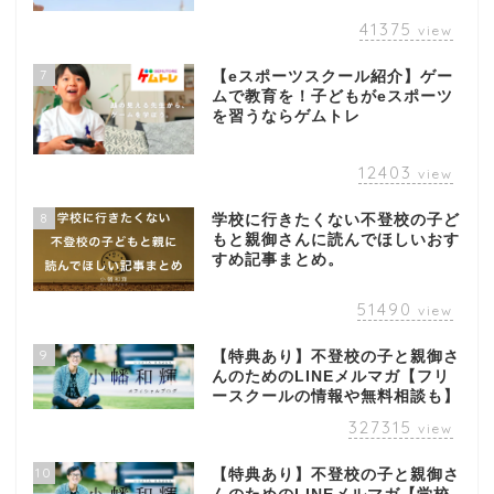
41375
view
7
【eスポーツスクール紹介】ゲー
ムで教育を！子どもがeスポーツ
を習うならゲムトレ
12403
view
8
学校に行きたくない不登校の子ど
もと親御さんに読んでほしいおす
すめ記事まとめ。
51490
view
9
【特典あり】不登校の子と親御さ
んのためのLINEメルマガ【フリ
ースクールの情報や無料相談も】
327315
view
10
【特典あり】不登校の子と親御さ