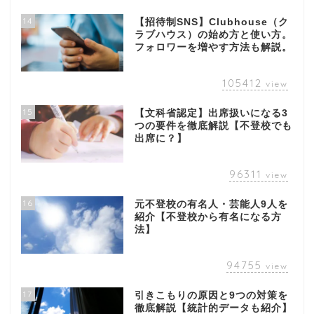
14
【招待制SNS】Clubhouse（ク
ラブハウス）の始め方と使い方。
フォロワーを増やす方法も解説。
105412
view
15
【文科省認定】出席扱いになる3
つの要件を徹底解説【不登校でも
出席に？】
96311
view
16
元不登校の有名人・芸能人9人を
紹介【不登校から有名になる方
法】
94755
view
17
引きこもりの原因と9つの対策を
徹底解説【統計的データも紹介】