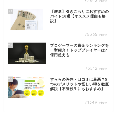
77842
view
21
【厳選】引きこもりにおすすめの
バイト16選【オススメ理由も解
説】
75365
view
22
プロゲーマーの賞金ランキングを
一挙紹介！トッププレイヤーは7
億円超えも
73512
view
23
すららの評判・口コミは最悪？5
つのデメリットや怪しい噂を徹底
解説【不登校生にもおすすめ】
71349
view