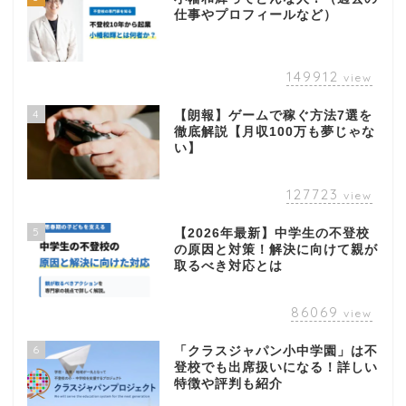
仕事やプロフィールなど）
149912
view
4
【朗報】ゲームで稼ぐ方法7選を
徹底解説【月収100万も夢じゃな
い】
127723
view
5
【2026年最新】中学生の不登校
の原因と対策！解決に向けて親が
取るべき対応とは
86069
view
6
「クラスジャパン小中学園」は不
登校でも出席扱いになる！詳しい
特徴や評判も紹介