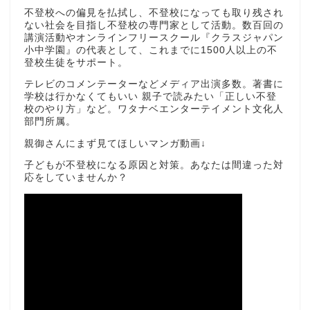
不登校への偏見を払拭し、不登校になっても取り残され
ない社会を目指し不登校の専門家として活動。数百回の
講演活動やオンラインフリースクール『クラスジャパン
小中学園』の代表として、これまでに1500人以上の不
登校生徒をサポート。
テレビのコメンテーターなどメディア出演多数。著書に
学校は行かなくてもいい 親子で読みたい「正しい不登
校のやり方」など。ワタナベエンターテイメント文化人
部門所属。
親御さんにまず見てほしいマンガ動画↓
子どもが不登校になる原因と対策。あなたは間違った対
応をしていませんか？