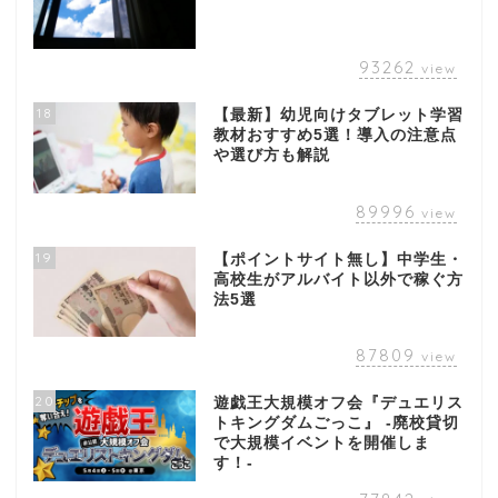
93262
view
18
【最新】幼児向けタブレット学習
教材おすすめ5選！導入の注意点
や選び方も解説
89996
view
19
【ポイントサイト無し】中学生・
高校生がアルバイト以外で稼ぐ方
法5選
87809
view
20
遊戯王大規模オフ会『デュエリス
トキングダムごっこ』 -廃校貸切
で大規模イベントを開催しま
す！-