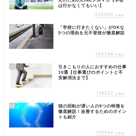
んのためのLINEメルマガ【学校
は行かなくてもいい】
225669
view
11
「学校に行きたくない」がOKな
5つの理由を元不登校が徹底解説
160364
view
12
引きこもりの人におすすめの仕事
10選【仕事選びのポイントと不
安解消法まで】
114522
view
13
頭の回転が遅い人の9つの特徴を
徹底解説！改善するためのポイン
トも紹介
110546
view