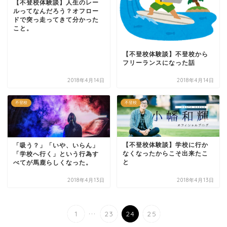
【不登校体験談】人生のレー
ルってなんだろう？オフロー
ドで突っ走ってきて分かった
こと。
【不登校体験談】不登校から
フリーランスになった話
2018年4月14日
2018年4月14日
不登校
不登校
【不登校体験談】学校に行か
「吸う？」「いや、いらん」
なくなったからこそ出来たこ
「学校へ行く」という行為す
と
べてが馬鹿らしくなった。
2018年4月13日
2018年4月13日
...
1
23
24
25